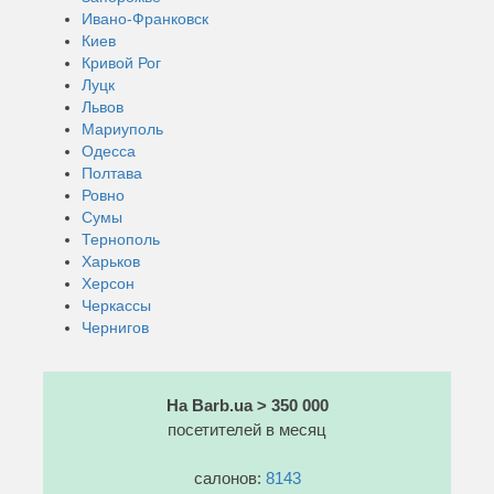
Ивано-Франковск
Киев
Кривой Рог
Луцк
Львов
Мариуполь
Одесса
Полтава
Ровно
Сумы
Тернополь
Харьков
Херсон
Черкассы
Чернигов
На Barb.ua > 350 000
посетителей в месяц
салонов:
8143