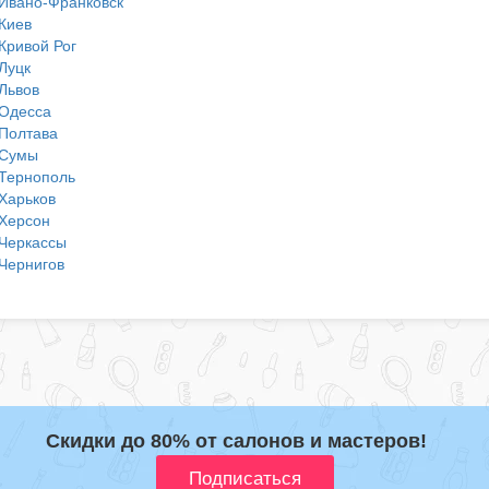
Ивано-Франковск
Киев
Кривой Рог
Луцк
Львов
Одесса
Полтава
Сумы
Тернополь
Харьков
Херсон
Черкассы
Чернигов
Скидки до 80% от салонов и мастеров!