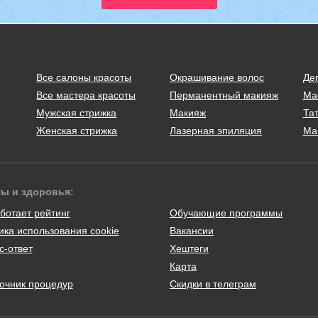
Все салоны красоты
Окрашивание волос
Де
Все мастера красоты
Перманентный макияж
Ма
Мужская стрижка
Макияж
Тат
Женская стрижка
Лазерная эпиляция
Ма
ты и здоровья:
ботает рейтинг
Обучающие программы
ика использования cookie
Вакансии
с-ответ
Хештеги
Карта
очник процедур
Скидки в телеграм