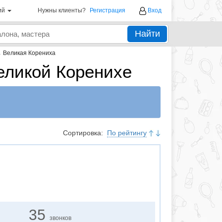
ий
Нужны клиенты?
Регистрация
Вход
Найти
→
Великая Корениха
еликой Коренихе
Сортировка:
По рейтингу
35
звонков