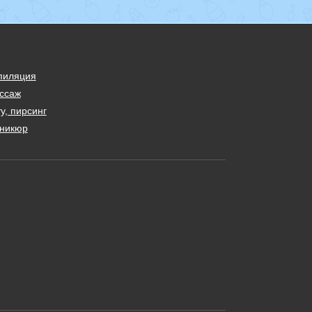
пиляция
ссаж
у, пирсинг
никюр