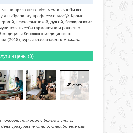
тель по призванию. Моя мечта - чтобы все
му я выбрала эту профессию 🙏✨😌. Кроме
нергией, психосоматикой, душой, блокировками
чувствовать себя гармонично и радостно.
й медицины Киевского медицинского
пии (2019), курсы классического массажа
луги и цены (3)
45 фото
человек, приходил с болью в спине,
день сразу легче стало, спасибо еще раз