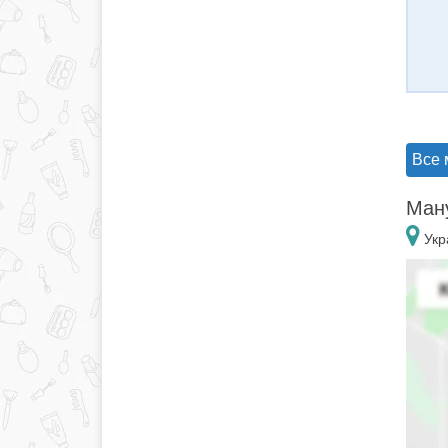
Все 
Ману
Укр