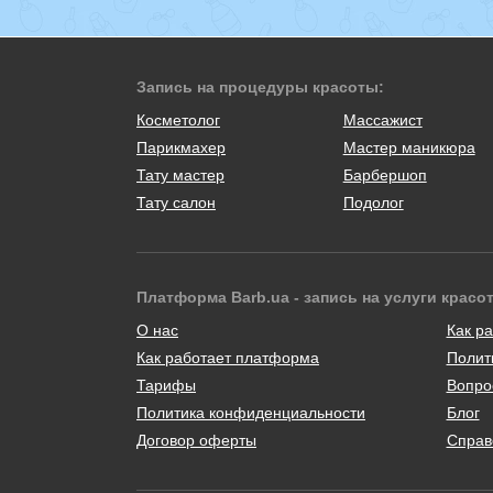
Запись на процедуры красоты:
Косметолог
Массажист
Парикмахер
Мастер маникюра
Тату мастер
Барбершоп
Тату салон
Подолог
Платформа Barb.ua - запись на услуги красо
О нас
Как ра
Как работает платформа
Полит
Тарифы
Вопро
Политика конфиденциальности
Блог
Договор оферты
Справ