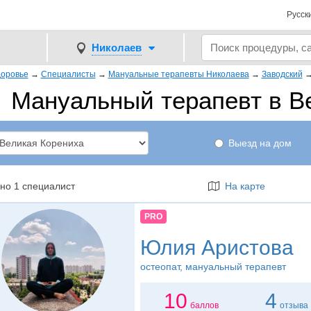
Русск
Николаев
оровье
→
Специалисты
→
Мануальные терапевты Николаева
→
Заводский
Мануальный терапевт в В
Выезд на дом
но 1 специалист
На карте
PRO
Юлия Аристова
остеопат
, мануальный терапевт
10
4
баллов
отзыва