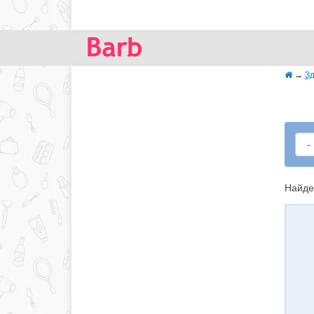
→
Зд
Найде