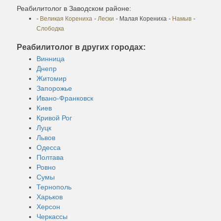
Реабилитолог в Заводском районе:
-
Великая Корениха
-
Лески
- Малая Корениха
-
Намыв
-
Слободка
Реабилитолог в других городах:
Винница
Днепр
Житомир
Запорожье
Ивано-Франковск
Киев
Кривой Рог
Луцк
Львов
Одесса
Полтава
Ровно
Сумы
Тернополь
Харьков
Херсон
Черкассы