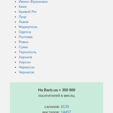
Ивано-Франковск
Киев
Кривой Рог
Луцк
Львов
Мариуполь
Одесса
Полтава
Ровно
Сумы
Тернополь
Харьков
Херсон
Черкассы
Чернигов
На Barb.ua > 350 000
посетителей в месяц
салонов:
8139
мастеров:
14457