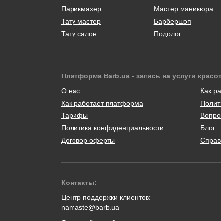
Парикмахер
Мастер маникюра
Тату мастер
Барбершоп
Тату салон
Подолог
Платформа Barb.ua - запись на услуги красо
О нас
Как ра
Как работает платформа
Полит
Тарифы
Вопро
Политика конфиденциальности
Блог
Договор оферты
Справ
Контакты:
Центр поддержки клиентов:
namaste@barb.ua