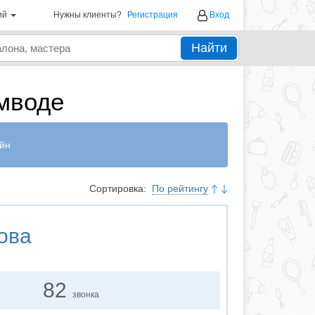
ий
Нужны клиенты?
Регистрация
Вход
Найти
мводе
йн
Сортировка:
По рейтингу
ова
82
звонка