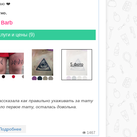
аю ❤️
но.
 Barb
луги и цены (9)
5 фото
ассказала как правильно ухаживать за тату
ло первое тату, осталась довольна.
Подробнее
1467