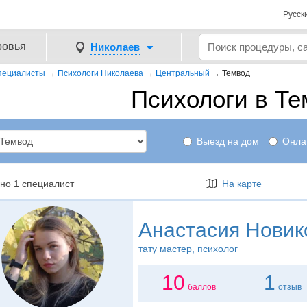
Русск
ровья
Николаев
пециалисты
→
Психологи Николаева
→
Центральный
→
Темвод
Психологи в Те
Выезд на дом
Онла
но 1 специалист
На карте
Анастасия Новик
тату мастер
, психолог
10
1
баллов
отзыв