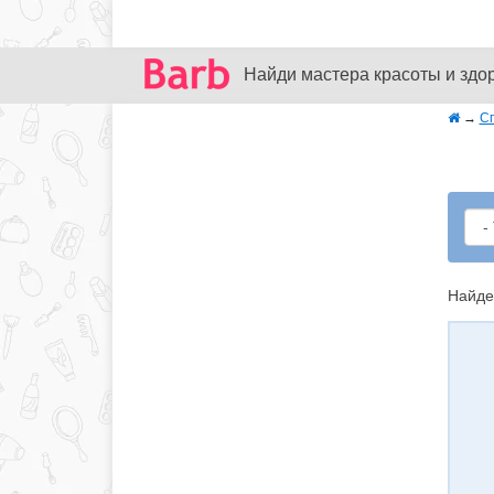
Найди мастера красоты и здо
→
С
Найде