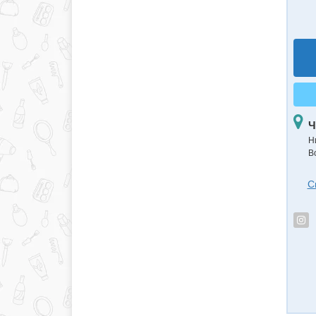
Ч
Н
В
С