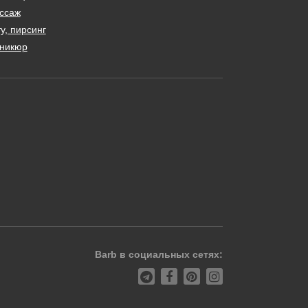
ссаж
у, пирсинг
никюр
Barb в социальных сетях: