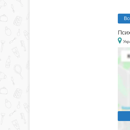
Вс
Псих
Укр