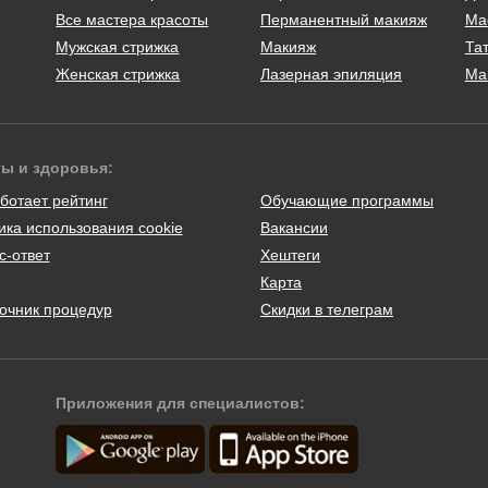
Все мастера красоты
Перманентный макияж
Ма
Мужская стрижка
Макияж
Тат
Женская стрижка
Лазерная эпиляция
Ма
ты и здоровья:
ботает рейтинг
Обучающие программы
ика использования cookie
Вакансии
с-ответ
Хештеги
Карта
очник процедур
Скидки в телеграм
Приложения для специалистов: