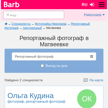
RU
Николаев
→
Специалисты
→
Фотографы Николаева
→
Репортажный
фотограф
→
Центральный
→
Матвеевка
Репортажный фотограф в
Матвеевке
Репортажный фотограф
Выезд на дом
Найдено 2 специалиста
На карте
Ольга Кудина
ОК
фотограф
, репортажный фотограф