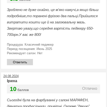
Зроблено не дуже охайно, це м'яко кажучі,а якщо більш
подробніше,то поранені фрізою два пальці.Прийшлося
витратити кошти ще й на загоювальну мазь.
Звертаю увагу,що середня вартість педікюру 650-
700грн.У вас же 800!
Процедура:
Класичний педикюр
Период посещения:
Июнь 2025
Рекомендует салон:
Нет
Ответить
24.08.2024
Ірина
10
Отлично
баллов
Сьогодні була на фарбуванні у салоні МАРАФЕН,
дівчатка професіонали, привітні. Окреме "дякую"