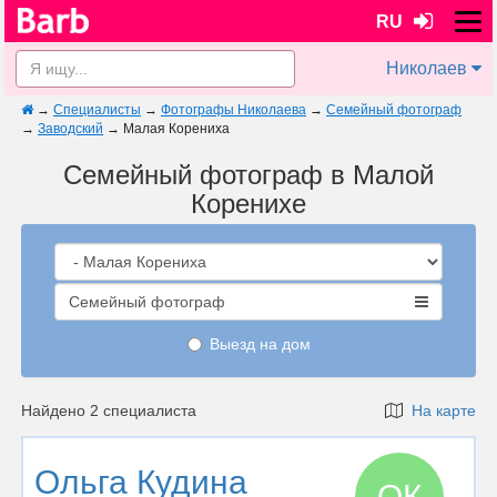
RU
Николаев
→
Специалисты
→
Фотографы Николаева
→
Семейный фотограф
→
Заводский
→
Малая Корениха
Семейный фотограф в Малой
Коренихе
Семейный фотограф
Выезд на дом
Найдено 2 специалиста
На карте
Ольга Кудина
ОК