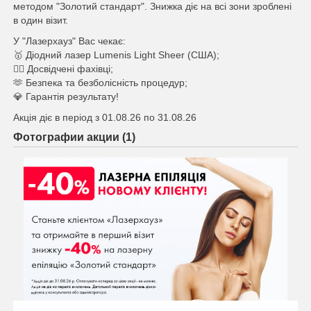
методом "Золотий стандарт". Знижка діє на всі зони зроблені
в один візит.
У "Лазерхауз" Вас чекає:
🥇 Діодний лазер Lumenis Light Sheer (США);
👩‍⚕️ Досвідчені фахівці;
🫶 Безпека та безболісність процедур;
💎 Гарантія результату!
Акція діє в період з 01.08.26 по 31.08.26
Фотографии акции (1)