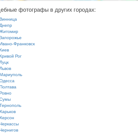
ебные фотографы в других городах:
Винница
Днепр
Житомир
Запорожье
Ивано-Франковск
Киев
Кривой Рог
Луцк
Львов
Мариуполь
Одесса
Полтава
Ровно
Сумы
Тернополь
Харьков
Херсон
Черкассы
Чернигов