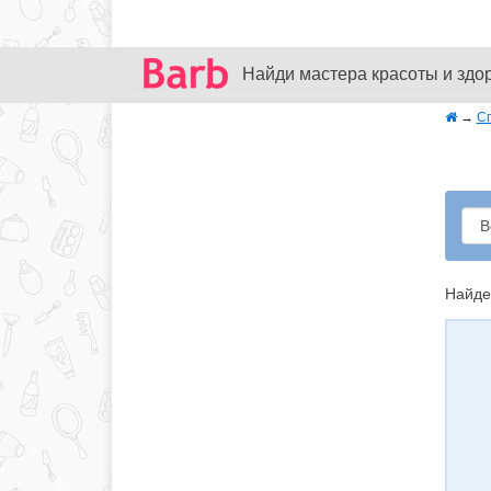
Найди мастера красоты и здо
→
С
Найде