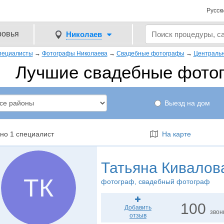
Русск
ровья
Николаев
пециалисты
→
Фотографы Николаева
→
Свадебные фотографы
→
Централь
Лучшие свадебные фото
Выезд на дом
но 1 специалист
На карте
Татьяна Кивалов
ТК
фотограф
, свадебный фотограф
100
Добавить
звон
отзыв