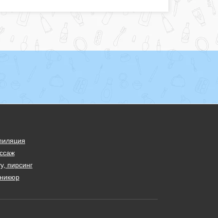
пиляция
ссаж
у, пирсинг
никюр