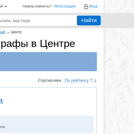
ий
Нужны клиенты?
Регистрация
Вход
Найти
ный
→
Центр
графы в Центре
Сортировка:
По рейтингу
а
ков