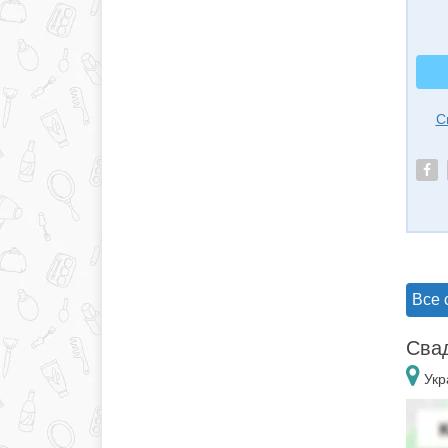
С
Все 
Свад
Укр