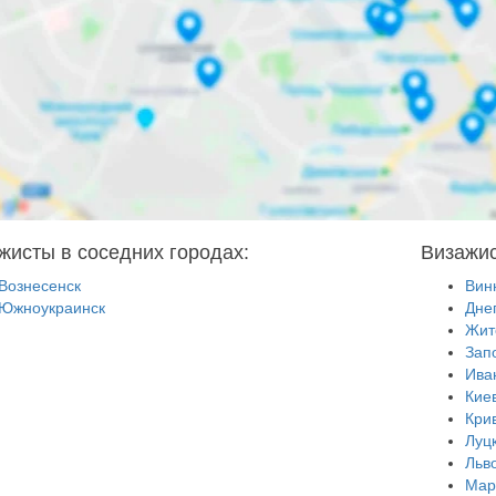
жисты в соседних городах:
Визажис
Вознесенск
Вин
Южноукраинск
Дне
Жит
Зап
Ива
Кие
Кри
Луц
Льв
Мар