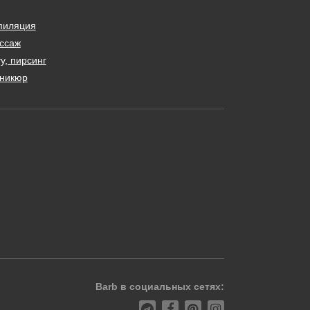
пиляция
ссаж
у, пирсинг
никюр
Barb в социальных сетях: