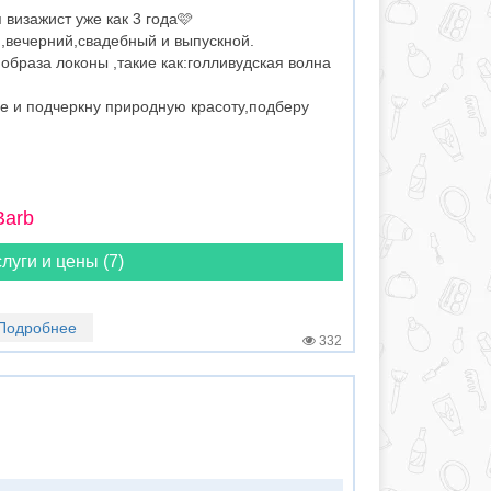
 визажист уже как 3 года🩷
вечерний,свадебный и выпускной.
образа локоны ,такие как:голливудская волна
е и подчеркну природную красоту,подберу
Barb
луги и цены (7)
Подробнее
332