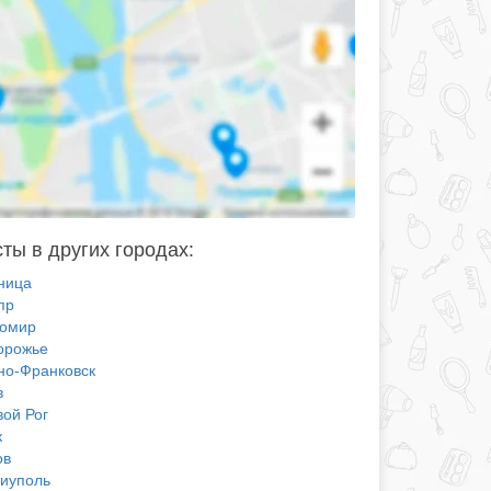
ты в других городах:
ница
пр
омир
орожье
но-Франковск
в
вой Рог
к
ов
иуполь