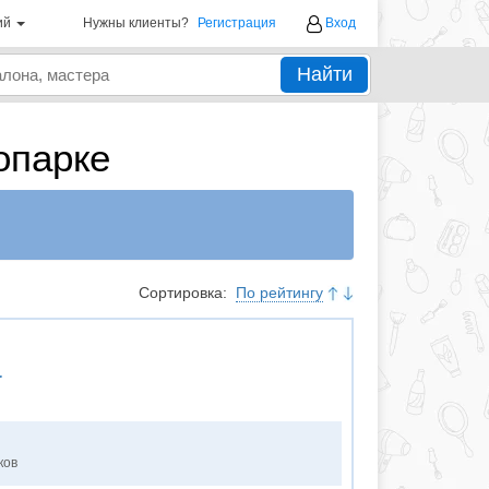
ий
Нужны клиенты?
Регистрация
Вход
Найти
опарке
Сортировка:
По рейтингу
а
ков