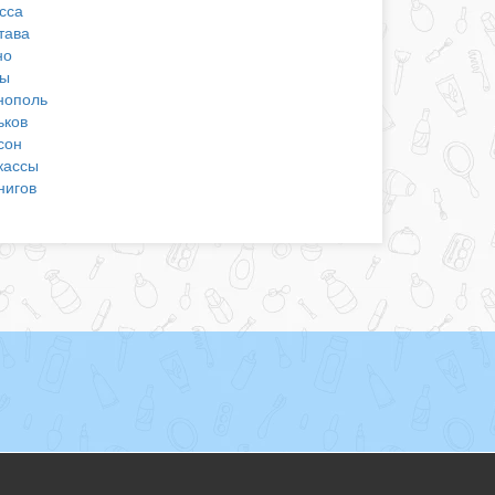
сса
тава
но
ы
нополь
ьков
сон
кассы
нигов