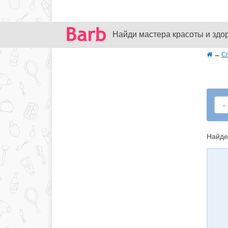
Найди мастера красоты и здо
→
С
Найде