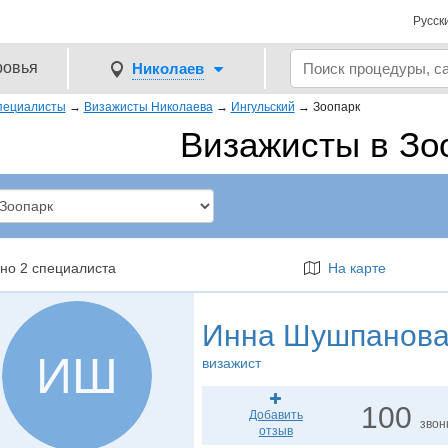
Русск
ровья
Николаев
пециалисты
→
Визажисты Николаева
→
Ингульский
→
Зоопарк
Визажисты в Зо
но 2 специалиста
На карте
Инна Шушпанов
ИШ
визажист
100
Добавить
звон
отзыв