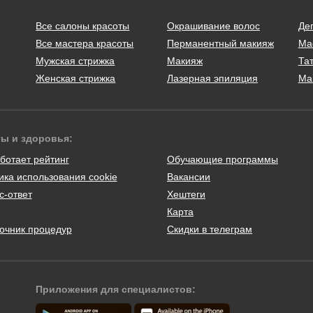
Все салоны красоты
Окрашивание волос
Де
Все мастера красоты
Перманентный макияж
Ма
Мужская стрижка
Макияж
Тат
Женская стрижка
Лазерная эпиляция
Ма
ты и здоровья:
ботает рейтинг
Обучающие программы
ика использования cookie
Вакансии
с-ответ
Хештеги
Карта
очник процедур
Скидки в телеграм
Приложения для специалистов: