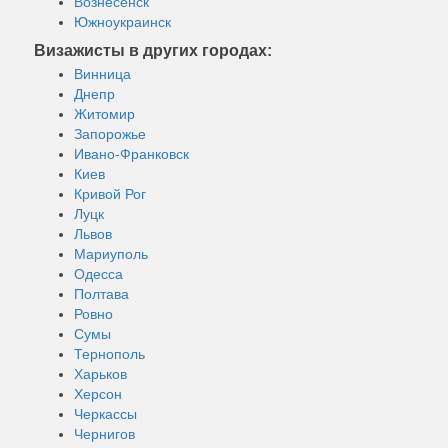
Вознесенск
Южноукраинск
Визажисты в других городах:
Винница
Днепр
Житомир
Запорожье
Ивано-Франковск
Киев
Кривой Рог
Луцк
Львов
Мариуполь
Одесса
Полтава
Ровно
Сумы
Тернополь
Харьков
Херсон
Черкассы
Чернигов