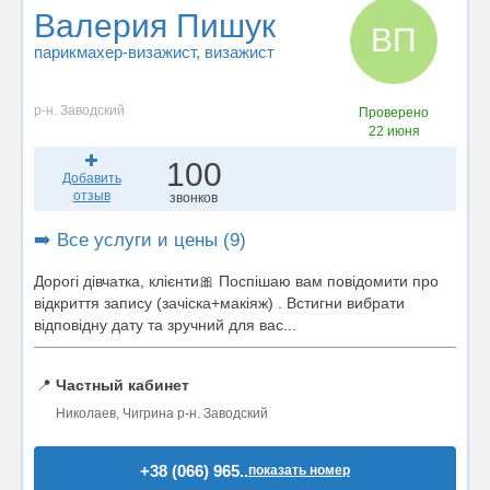
Валерия Пишук
ВП
парикмахер-визажист
, визажист
р-н. Заводский
Проверено
22 июня
100
Добавить
отзыв
звонков
➡️ Все услуги и цены (9)
Дорогі дівчатка, клієнти🎀 Поспішаю вам повідомити про
відкриття запису (зачіска+макіяж) . Встигни вибрати
відповідну дату та зручний для вас...
📍
Частный кабинет
Николаев, Чигрина р-н. Заводский
+38 (066) 965..
показать номер