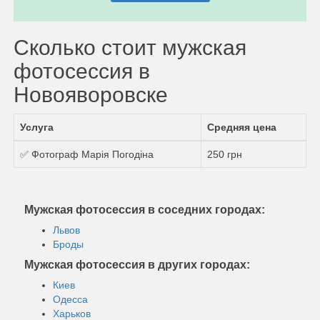
Сколько стоит мужская
фотосессия в
Новояворовске
Услуга
Средняя цена
✅ Фотограф Марія Погодіна
250 грн
Мужская фотосессия в соседних городах:
Львов
Броды
Мужская фотосессия в других городах:
Киев
Одесса
Харьков