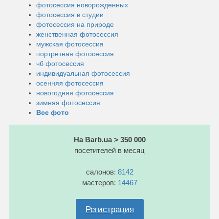
фотосессия новорожденных
фотосессия в студии
фотосессия на природе
женственная фотосессия
мужская фотосессия
портретная фотосессия
чб фотосессия
индивидуальная фотосессия
осенняя фотосессия
новогодняя фотосессия
зимняя фотосессия
Все фото
На Barb.ua > 350 000
посетителей в месяц
салонов:
8142
мастеров:
14467
Регистрация