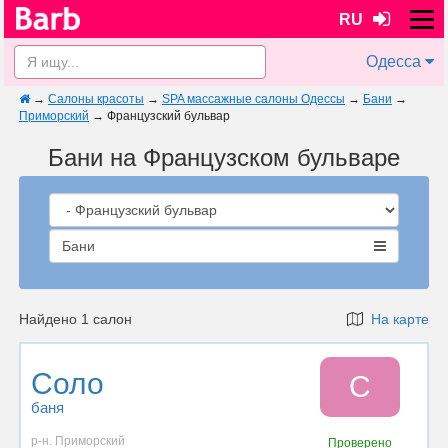
RU
Одесса
→
Салоны красоты
→
SPA массажные салоны Одессы
→
Бани
→
Приморский
→
Французский бульвар
Бани на Французском бульваре
Бани
Найдено 1 салон
На карте
Соло
С
баня
р-н. Приморский
Проверено