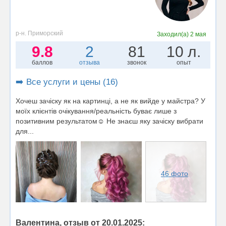
р-н. Приморский
Заходил(а)
2 мая
9.8
2
81
10 л.
баллов
отзыва
звонок
опыт
➡️ Все услуги и цены (16)
Хочеш зачіску як на картинці, а не як вийде у майстра? У
моїх клієнтів очікування/реальність буває лише з
позитивним результатом☺️ Не знаєш яку зачіску вибрати
для...
46 фото
Валентина, отзыв от 20.01.2025: