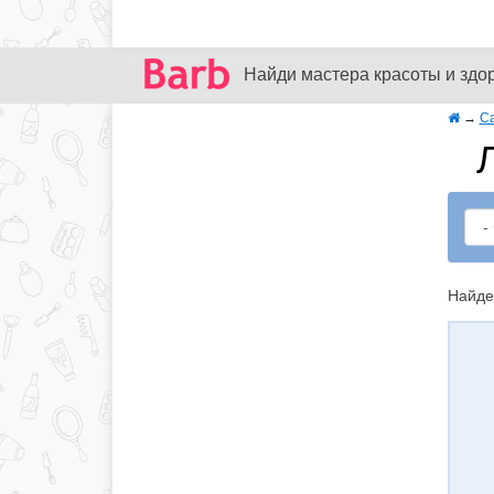
Найди мастера красоты и здо
→
С
Найде