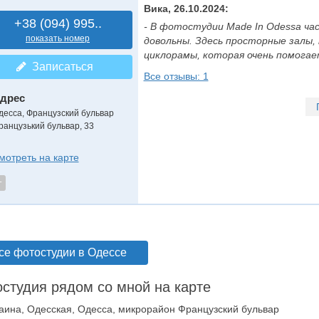
Вика, 26.10.2024:
+38 (094) 995..
- В фотостудии Made In Odessa ча
показать номер
довольны. Здесь просторные залы,
циклорамы, которая очень помогает 
Записаться
Все отзывы: 1
дрес
десса, Французский бульвар
ранцузький бульвар, 33
мотреть на карте
т
се фотостудии в Одессе
студия рядом со мной на карте
аина, Одесская, Одесса, микрорайон Французский бульвар