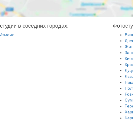
студии в соседних городах:
Фотосту
Измаил
Вин
Дне
Жит
Зап
Кие
Кри
Луц
Льв
Ник
Пол
Ров
Сум
Тер
Хар
Чер