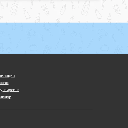
пиляция
ссаж
у, пирсинг
никюр