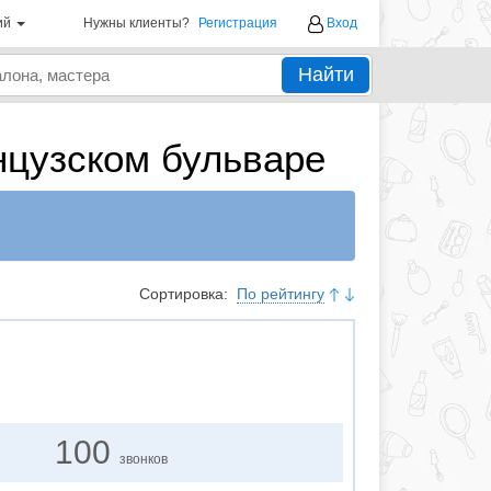
ий
Нужны клиенты?
Регистрация
Вход
Найти
нцузском бульваре
Сортировка:
По рейтингу
100
звонков