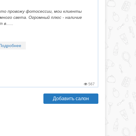
сто провожу фотосессии, мои клиенты
 много света. Огромный плюс - наличие
в......
Подробнее
567
Добавить салон