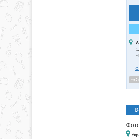
А
О
Ф
С
сай
В
Фото
Укр