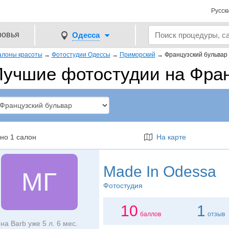
Русск
ровья
Одесса
алоны красоты
→
Фотостудии Одессы
→
Приморский
→
Французский бульвар
Лучшие фотостудии на Фра
но 1 салон
На карте
Made In Odessa
MГ
Фотостудия
10
1
баллов
отзыв
на Barb уже 5 л. 6 мес.