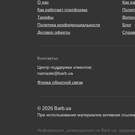
О нас
Как ра
Как работает платформа
Полит
Тарифы
Вопро
Политика конфиденциальности
Блог
Договор оферты
Справ
Контакты:
Центр поддержки клиентов:
namaste@barb.ua
Форма обратной связи
© 2026 Barb.ua
При использовании материалов активная ссылка
Информация, размещенная на Barb.ua, предназ