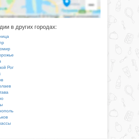
дии в других городах:
ница
пр
омир
орожье
в
вой Рог
к
ов
олаев
тава
но
ы
нополь
ьков
кассы