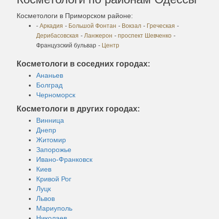
Косметологи в Приморском районе:
-
Аркадия
-
Большой Фонтан
-
Вокзал
-
Греческая
-
Дерибасовская
-
Ланжерон
-
проспект Шевченко
-
Французский бульвар
-
Центр
Косметологи в соседних городах:
Ананьев
Болград
Черноморск
Косметологи в других городах:
Винница
Днепр
Житомир
Запорожье
Ивано-Франковск
Киев
Кривой Рог
Луцк
Львов
Мариуполь
Николаев