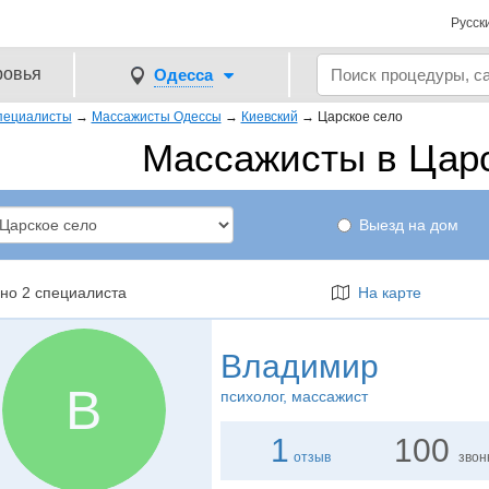
Русск
ровья
Одесса
пециалисты
→
Массажисты Одессы
→
Киевский
→
Царское село
Массажисты в Цар
Выезд на дом
но 2 специалиста
На карте
Владимир
В
психолог
, массажист
1
100
отзыв
звон