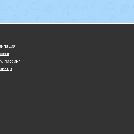
пиляция
ссаж
у, пирсинг
никюр