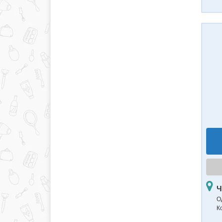
Ч
О
К