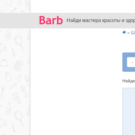
Найди мастера красоты и здо
→
С
Найде