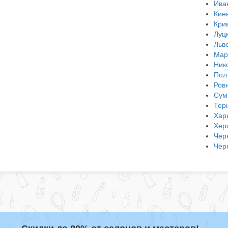
Ива
Кие
Кри
Луц
Льв
Мар
Ник
Пол
Ров
Сум
Тер
Хар
Хер
Чер
Чер