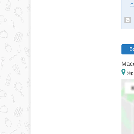
С
В
Масс
Укр