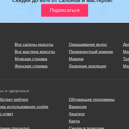
Скидки до 80% от салонов и мастеров!
Все салоны красоты
Окрашивание волос
Де
Все мастера красоты
Перманентный макияж
Ма
Мужская стрижка
Макияж
Тат
Женская стрижка
Лазерная эпиляция
Ма
ты и здоровья:
ботает рейтинг
Обучающие программы
ика использования cookie
Вакансии
с-ответ
Хештеги
Карта
очник процедур
Скидки в телеграм