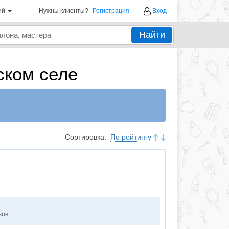
ий
Нужны клиенты?
Регистрация
Вход
Найти
ском селе
Сортировка:
По рейтингу
ков