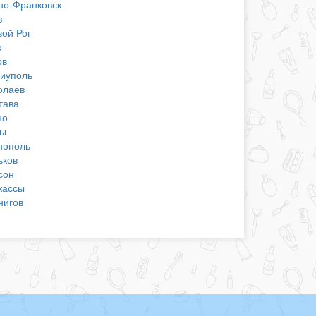
но-Франковск
в
вой Рог
к
ов
иуполь
олаев
тава
но
ы
нополь
ьков
сон
кассы
нигов