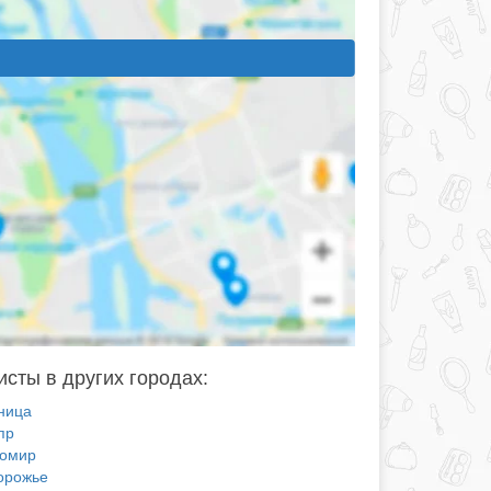
сты в других городах:
ница
пр
омир
орожье