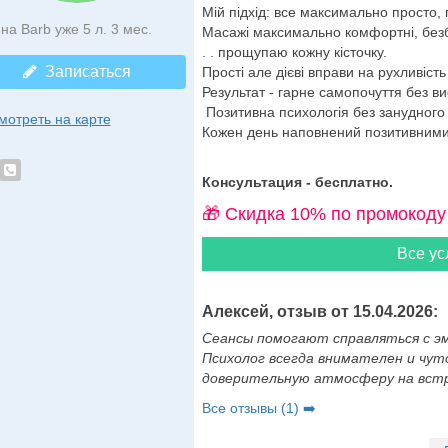
Мій підхід: все максимально просто,
на Barb уже 5 л. 3 мес.
Масажі максимально комфортні, безб
. . прощупаю кожну кісточку.
Записаться
Прості але дієві вправи на рухливість
Результат - гарне самопочуття без в
Позитивна психологія без занудного 
мотреть на карте
Кожен день наповнений позитивними
Консультация - бесплатно.
🎁 Cкидка 10% по промокоду
Все ус
Алексей, отзыв от 15.04.2026:
Сеансы помогают справляться с э
Психолог всегда внимателен и чуто
доверительную атмосферу на встре
Все отзывы (1) ➡️