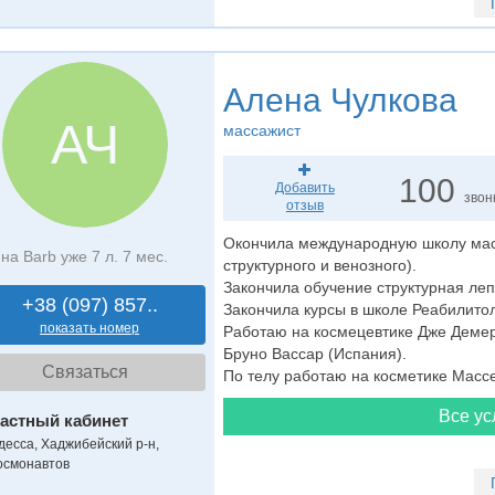
Алена Чулкова
АЧ
массажист
100
Добавить
звон
отзыв
Окончила международную школу мас
на Barb уже 7 л. 7 мес.
структурного и венозного).
Закончила обучение структурная леп
+38 (097) 857..
Закончила курсы в школе Реабилито
показать номер
Работаю на космецевтике Дже Демер
Бруно Вассар (Испания).
Связаться
По телу работаю на косметике Масс
Все ус
астный кабинет
десса, Хаджибейский р-н,
осмонавтов