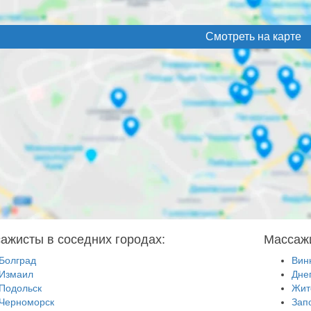
Смотреть на карте
ажисты в соседних городах:
Массажи
Болград
Вин
Измаил
Дне
Подольск
Жит
Черноморск
Зап