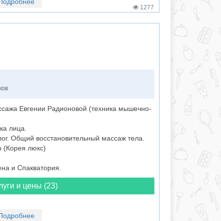
Подробнее
1277
ков
сажа Евгении Радионовой (техника мышечно-
ка лица.
лог. Общий восстановительный массаж тела.
 (Корея люкс)
ена и Спакватория.
луги и цены (23)
Подробнее