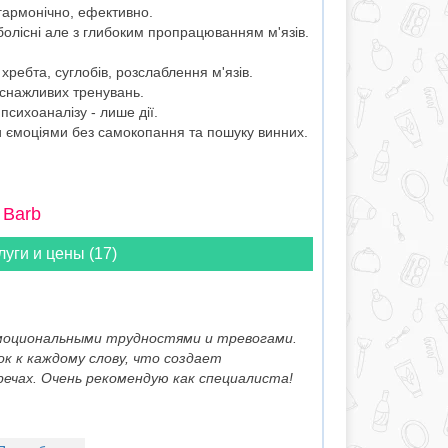
 гармонічно, ефективно.
олісні але з глибоким пропрацюванням м'язів.
 хребта, суглобів, розслаблення м'язів.
иснажливих тренувань.
психоаналізу - лише дії.
 ємоціями без самокопання та пошуку винних.
 Barb
луги и цены (17)
моциональными трудностями и тревогами.
к к каждому слову, что создает
чах. Очень рекомендую как специалиста!