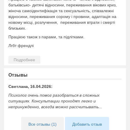
батьківсько- дитячі відносини, переживання вікових криз,
жіноча самоідентифікація та сексуальність, співзалежні
відносини, переживания сорому і провини, адаптація на
новому місці, розлучення, переживания втрати і смерті
близьких.
Праціюю також з парами, та підлітками.
Лгбт френдлі
Отзывы
Светлана, 16.04.2026:
Психолог очень помог разобраться в сложных
ситуациях. Консультации проходят легко и
непринужденно, всегда можно рассчитывать...
Все отзывы (1)
Добавить отзыв