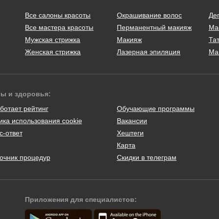
Все салоны красоты
Окрашивание волос
Де
Все мастера красоты
Перманентный макияж
Ма
Мужская стрижка
Макияж
Тат
Женская стрижка
Лазерная эпиляция
Ма
ты и здоровья:
ботает рейтинг
Обучающие программы
ика использования cookie
Вакансии
с-ответ
Хештеги
Карта
очник процедур
Скидки в телеграм
Приложения для специалистов: