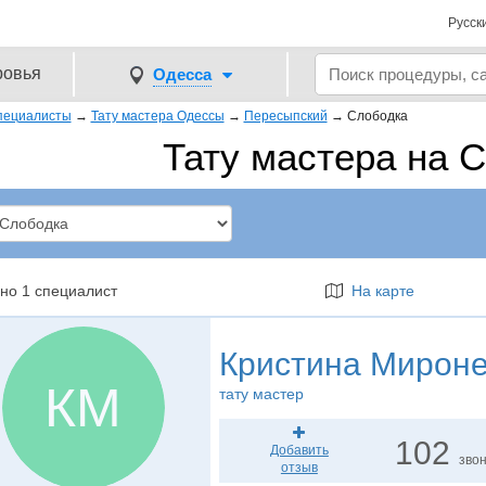
Русск
ровья
Одесса
пециалисты
→
Тату мастера Одессы
→
Пересыпский
→
Слободка
Тату мастера на 
но 1 специалист
На карте
Кристина Мирон
КМ
тату мастер
102
Добавить
зво
отзыв