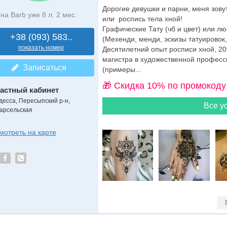
Дорогие девушки и парни, меня зову
на Barb уже 8 л. 2 мес.
или роспись тела хной!
Графические Тату (чб и цвет) или лю
+38 (093) 583..
(Мехенди, менди, эскизы татуировок, 
показать номер
Десятилетний опыт росписи хной, 20
магистра в художественной професси
Записаться
(примеры...
🎁 Cкидка 10% по промокоду
астный кабинет
десса, Пересыпский р-н,
Все ус
арсельская
мотреть на карте