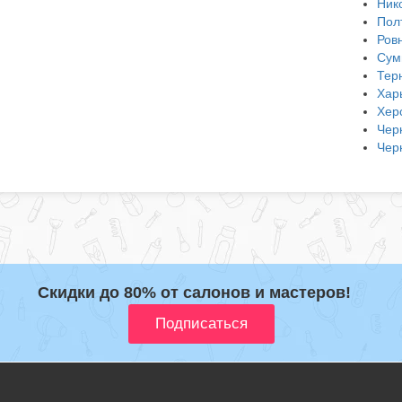
Ник
Пол
Ров
Сум
Тер
Хар
Хер
Чер
Чер
Скидки до 80% от салонов и мастеров!