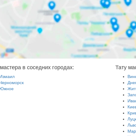
 мастера в соседних городах:
Тату ма
Измаил
Вин
Черноморск
Дне
Южное
Жит
Зап
Ива
Кие
Кри
Луц
Льв
Мар