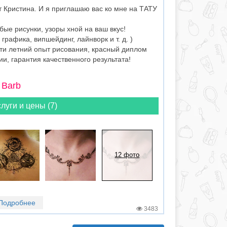
т Кристина. И я приглашаю вас ко мне на ТАТУ
бые рисунки, узоры хной на ваш вкус!
графика, випшейдинг, лайнворк и т. д. )
ти летний опыт рисования, красный диплом
и, гарантия качественного результата!
 Barb
луги и цены (7)
12 фото
Подробнее
3483