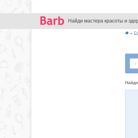
Найди мастера красоты и здо
→
С
Найде