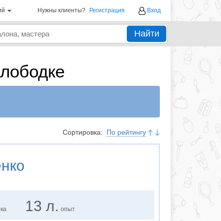
ий
Нужны клиенты?
Регистрация
Вход
Найти
Слободке
Сортировка:
По рейтингу
енко
13 л.
нка
опыт