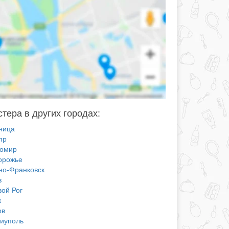
стера в других городах:
ница
пр
омир
орожье
но-Франковск
в
вой Рог
к
ов
иуполь