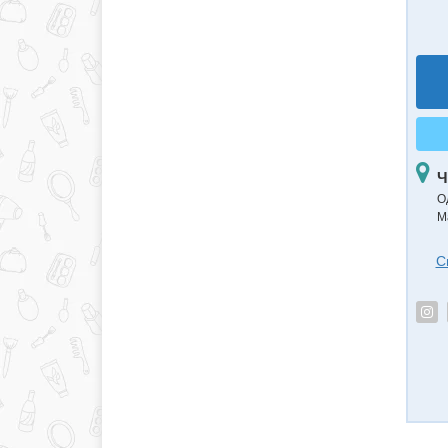
Ч
О
М
С