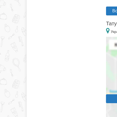
Вс
Тату
Укр