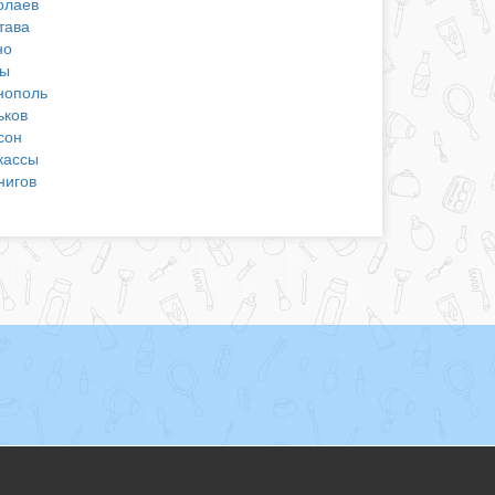
олаев
тава
но
ы
нополь
ьков
сон
кассы
нигов