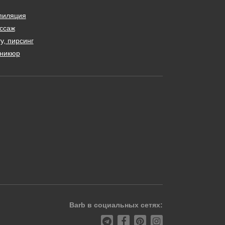
пиляция
ссаж
у, пирсинг
никюр
Barb в социальных сетях: