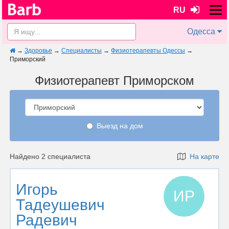
RU
Одесса
→
Здоровье
→
Специалисты
→
Физиотерапевты Одессы
→
Приморский
Физиотерапевт Приморском
Выезд на дом
Найдено 2 специалиста
На карте
Игорь
ИР
Тадеушевич
Радевич