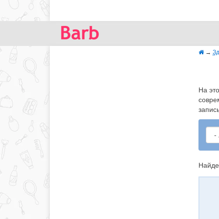
→
Зд
На эт
совре
запис
Найде