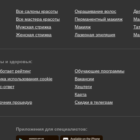
Все салоны красоты
Окрашивание волос
Де
Все мастера красоты
Перманентный макияж
Ма
Мужская стрижка
Макияж
Тат
Женская стрижка
Лазерная эпиляция
Ма
ты и здоровья:
ботает рейтинг
Обучающие программы
ика использования cookie
Вакансии
с-ответ
Хештеги
Карта
очник процедур
Скидки в телеграм
Приложения для специалистов: