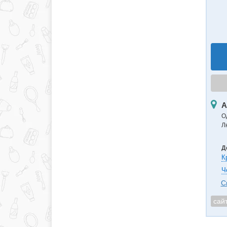
А
О
Л
Д
К
Ч
С
сай