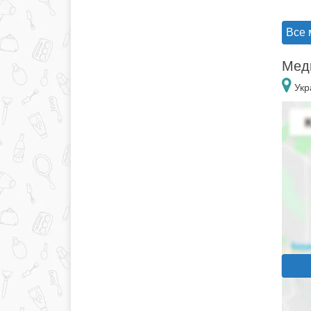
Все 
Меди
Укр