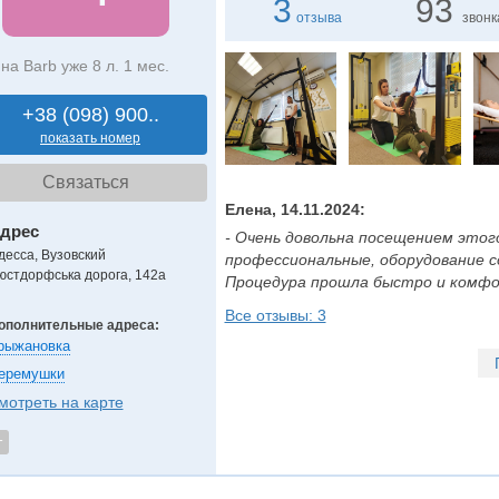
3
93
отзыва
звонк
на Barb уже 8 л. 1 мес.
+38 (098) 900..
показать номер
Связаться
Елена, 14.11.2024:
дрес
- Очень довольна посещением этого
десса, Вузовский
профессиональные, оборудование 
юстдорфська дорога, 142а
Процедура прошла быстро и комфор
Все отзывы: 3
ополнительные адреса:
рыжановка
еремушки
мотреть на карте
т