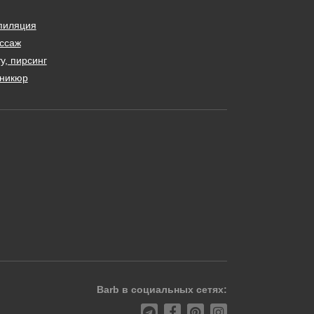
пиляция
ссаж
у, пирсинг
никюр
Barb в социальных сетях: