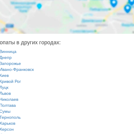
опаты в других городах:
Винница
Днепр
Запорожье
Ивано-Франковск
Киев
Кривой Рог
Луцк
Львов
Николаев
Полтава
Сумы
Тернополь
Харьков
Херсон