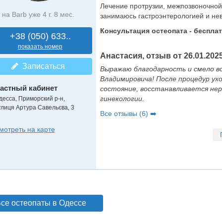
Лечение протрузии, межпозвоночной
на Barb уже 4 г. 8 мес.
занимаюсь гастроэнтерологией и нев
Консультация остеопата - бесплат
+38 (050) 633..
показать номер
Анастасия, отзыв от 26.01.2025
Записаться
Выражаю благодарность и смело вс
Владимировича! После процедур ух
астный кабинет
состояние, восстанавливается нер
гинекологии.
десса, Приморский р-н,
улиця Артура Савельєва, 3
Все отзывы (6) ➡️
мотреть на карте
се остеопаты в Одессе