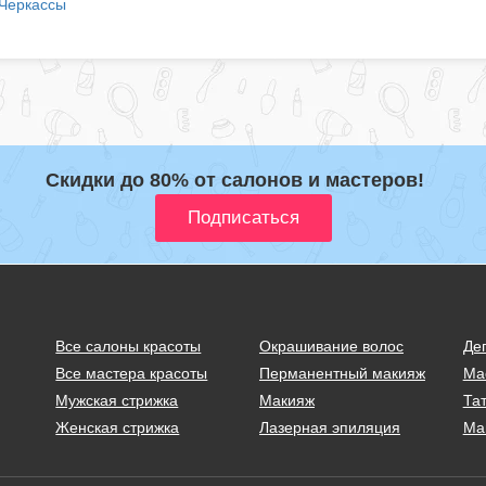
Черкассы
Скидки до 80% от салонов и мастеров!
Все салоны красоты
Окрашивание волос
Де
Все мастера красоты
Перманентный макияж
Ма
Мужская стрижка
Макияж
Тат
Женская стрижка
Лазерная эпиляция
Ма