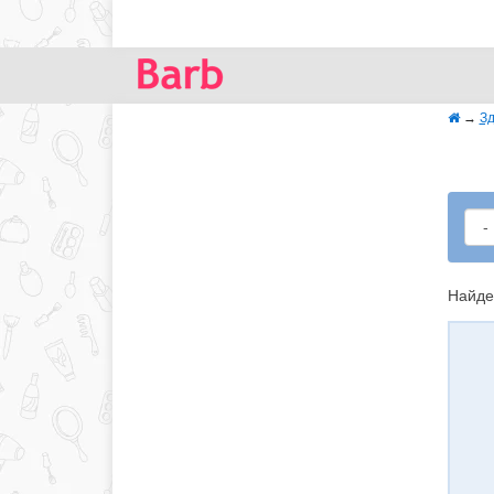
→
Зд
Найде