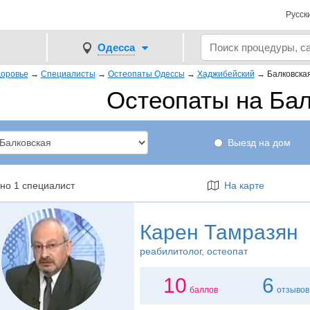
Русск
Одесса
оровье
→
Специалисты
→
Остеопаты Одессы
→
Хаджибейский
→
Балковска
Остеопаты на Бал
Выезд на дом
но 1 специалист
На карте
Карен Тамразян
реабилитолог
, остеопат
10
6
баллов
отзывов