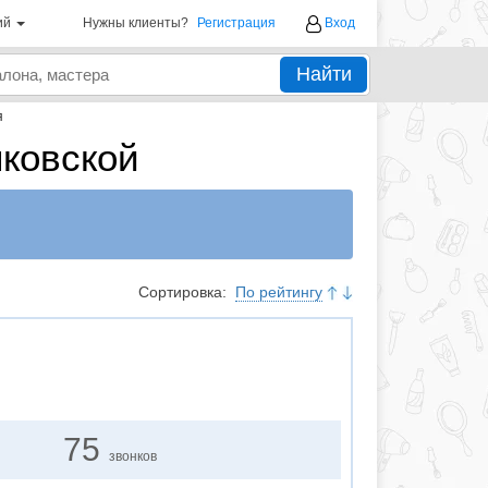
ий
Нужны клиенты?
Регистрация
Вход
Найти
я
ковской
Сортировка:
По рейтингу
75
звонков