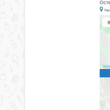
Осте
Укр