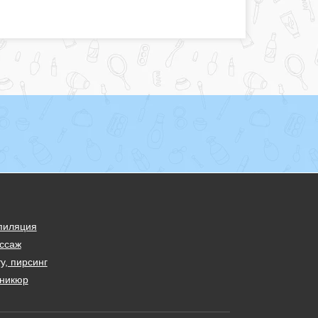
пиляция
ссаж
у, пирсинг
никюр