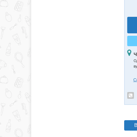
Ч
О
в
С
В