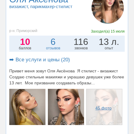
визажист
, парикмахер-стилист
р-н. Приморский
Заходил(а)
15 июля
10
6
116
13 л.
баллов
отзывов
звонков
опыт
➡️ Все услуги и цены (20)
Привет меня зовут Оля Аксёнова Я стилист - визажист
Создаю стильные макияжи и украшаю девушек уже более
13 лет. Мое призвание создавать образы...
45 фото