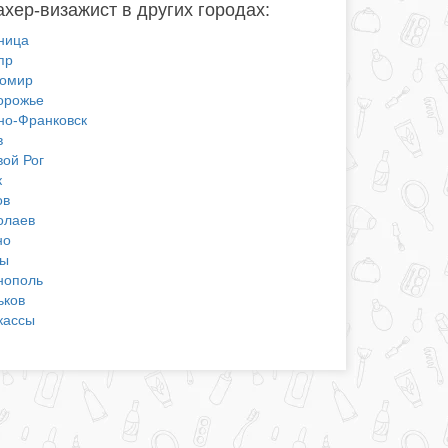
хер-визажист в других городах:
ница
пр
омир
орожье
но-Франковск
в
вой Рог
к
ов
олаев
но
ы
нополь
ьков
кассы