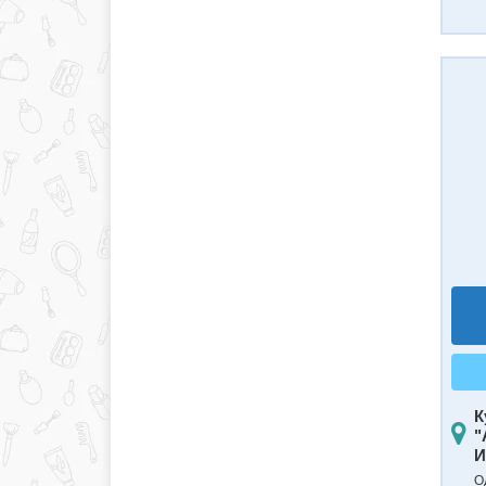
К
"
И
О