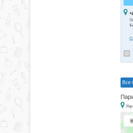
Ч
О
Б
С
Все 
Пари
Укр