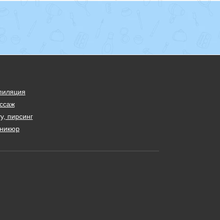
пиляция
ссаж
у, пирсинг
никюр