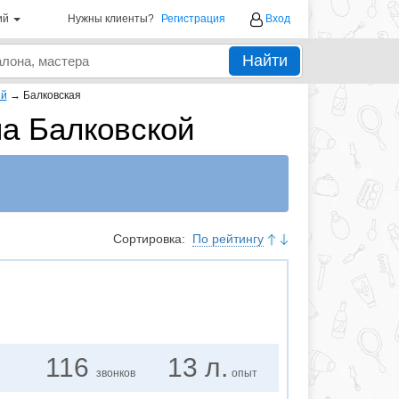
ий
Нужны клиенты?
Регистрация
Вход
Найти
ий
→
Балковская
а Балковской
Сортировка:
По рейтингу
116
13 л.
звонков
опыт