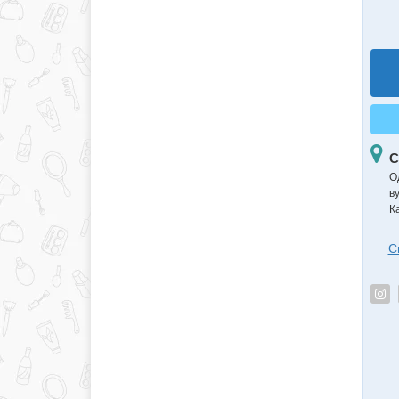
С
О
в
К
С