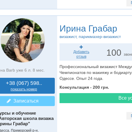
Ирина Грабар
визажист
, парикмахер-визажист
100
Добавить
звон
отзыв
Профессиональный визажист Междун
на Barb уже 6 л. 8 мес.
Чемпионатов по макияжу и бодиарту
Одессе. Опыт 24 года.
+38 (067) 598..
Консультация - 200 грн.
показать номер
Все ус
Записаться
урсы и обучение
Авторская школа визажа
рины Грабар"
десса, Приморский р-н,