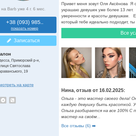
Привет меня зовут Оля Аксёнова Я с
на Barb уже 4 г. 6 мес.
украшаю девушек уже более 13 лет.
уверенности и красоты девушкам. Е
+38 (093) 985..
который тебе идеально подходит, ты 
показать номер
Все ус
Записаться
алон
десса, Приморский р-н,
улиця Святослава
араванського, 19
мотреть на карте
Нина, отзыв от 16.02.2025:
Ольга - это мастер своего дела! О
каждую девушку быть красоткой. У 
Ольга разбирается на все 100% С 
мастер на своём...
Все отзывы (6) ➡️