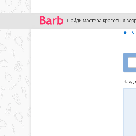
Найди мастера красоты и здо
→
С
Найде