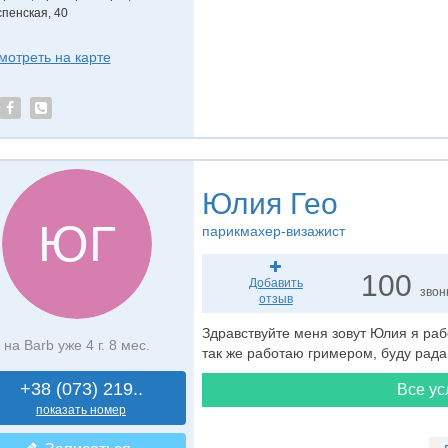
спенская, 40
мотреть на карте
Юлия Гео
ЮГ
парикмахер-визажист
100
Добавить
звон
отзыв
Здравствуйте меня зовут Юлия я ра
на Barb уже 4 г. 8 мес.
так же работаю гримером, буду рада
+38 (073) 219..
Все ус
показать номер