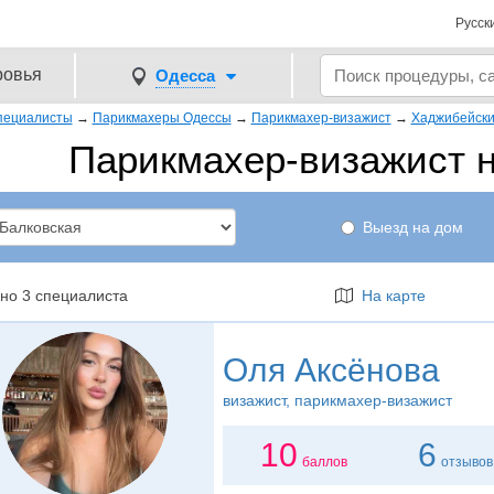
Русск
ровья
Одесса
пециалисты
→
Парикмахеры Одессы
→
Парикмахер-визажист
→
Хаджибейск
Парикмахер-визажист н
Выезд на дом
но 3 специалиста
На карте
Оля Аксёнова
визажист
, парикмахер-визажист
10
6
баллов
отзывов