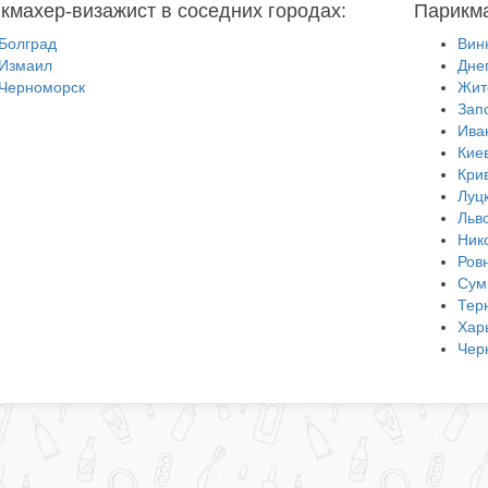
кмахер-визажист в соседних городах:
Парикма
Болград
Вин
Измаил
Дне
Черноморск
Жит
Зап
Ива
Кие
Кри
Луц
Льв
Ник
Ров
Сум
Тер
Хар
Чер