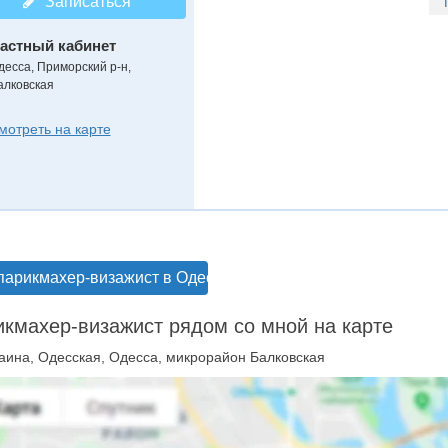
Записаться
астный кабинет
десса, Приморский р-н,
алковская
мотреть на карте
парикмахер-визажист в Одессе
кмахер-визажист рядом со мной на карте
аина, Одесская, Одесса, микрорайон Балковская