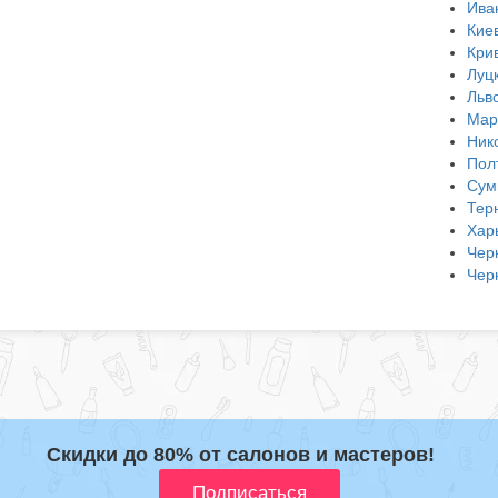
Ива
Кие
Кри
Луц
Льв
Мар
Ник
Пол
Сум
Тер
Хар
Чер
Чер
Скидки до 80% от салонов и мастеров!