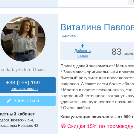
Виталина Павло
психолог
83
Добавить
звонк
отзыв
Привет, давай знакомиться! Меня зов
на Barb уже 5 л. 11 мес.
* Занимаюсь оригинальными практик
быстрый результат для последовате
+38 (098) 159..
вопросов. А также вести более сбал
показать номер
* Мастер в сфере психоанализа, эт
внутренний потенциал, заглянуть вну
Записаться
удивительное путешествие познания
* Очень люблю...
астный кабинет
Консультация психолога - от 900 г
десса, Киевский р-н,
🎁 Cкидка 15% по промокоду
лександра Невского 43