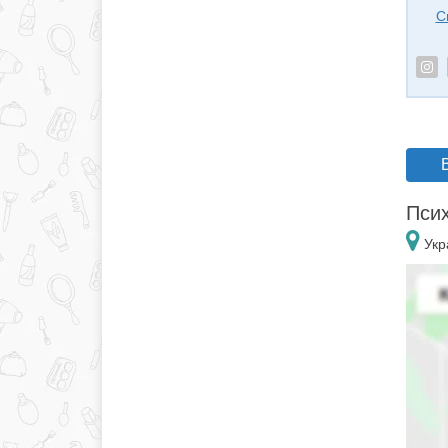
С
Псих
Укр