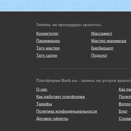
Запись на процедуры красоты:
Косметолог
Массажист
Парикмахер
Мастер маникюра
Тату мастер
Барбершоп
Тату салон
Подолог
Платформа Barb.ua - запись на услуги красо
О нас
Как ра
Как работает платформа
Полит
Тарифы
Вопро
Политика конфиденциальности
Блог
Договор оферты
Справ