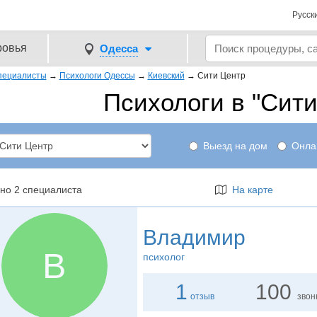
Русск
ровья
Одесса
пециалисты
→
Психологи Одессы
→
Киевский
→
Сити Центр
Психологи в "Сити
Выезд на дом
Онла
но 2 специалиста
На карте
Владимир
В
психолог
1
100
отзыв
звон