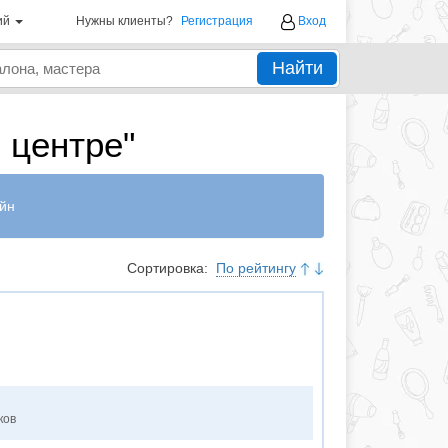
ий
Нужны клиенты?
Регистрация
Вход
Найти
 центре"
йн
Сортировка:
По рейтингу
ков