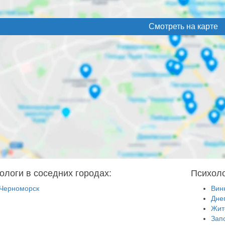
Смотреть на карте
ологи в соседних городах:
Психоло
Черноморск
Вин
Дне
Жит
Зап