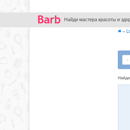
Найди мастера красоты и здо
→
С
Найде