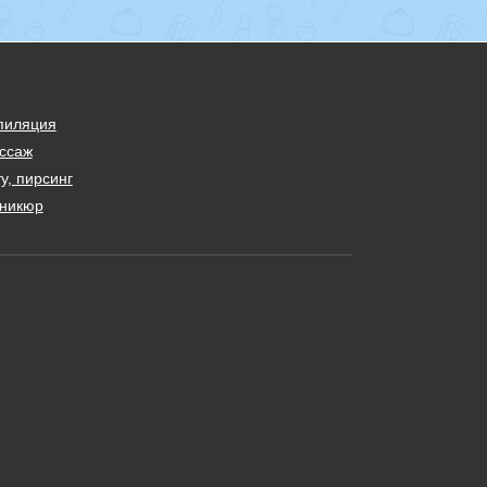
пиляция
ссаж
у, пирсинг
никюр