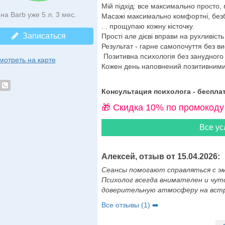
Мій підхід: все максимально просто,
на Barb уже 5 л. 3 мес.
Масажі максимально комфортні, безб
. . прощупаю кожну кісточку.
Записаться
Прості але дієві вправи на рухливість
Результат - гарне самопочуття без в
Позитивна психологія без занудного 
мотреть на карте
Кожен день наповнений позитивними
Консультация психолога - бесплат
🎁 Cкидка 10% по промокоду
Все ус
Алексей, отзыв от 15.04.2026:
Сеансы помогают справляться с э
Психолог всегда внимателен и чуто
доверительную атмосферу на встре
Все отзывы (1) ➡️