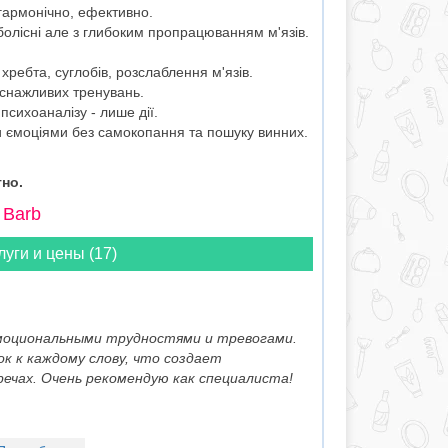
 гармонічно, ефективно.
олісні але з глибоким пропрацюванням м'язів.
 хребта, суглобів, розслаблення м'язів.
иснажливих тренувань.
психоаналізу - лише дії.
 ємоціями без самокопання та пошуку винних.
но.
 Barb
луги и цены (17)
моциональными трудностями и тревогами.
к к каждому слову, что создает
чах. Очень рекомендую как специалиста!