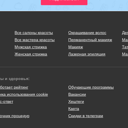
Все салоны красоты
Окрашивание волос
Де
Все мастера красоты
Перманентный макияж
Ма
Мужская стрижка
Макияж
Тат
Женская стрижка
Лазерная эпиляция
Ма
ты и здоровья:
ботает рейтинг
Обучающие программы
ика использования cookie
Вакансии
с-ответ
Хештеги
Карта
очник процедур
Скидки в телеграм