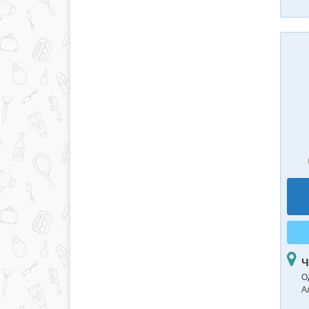
Ч
О
А