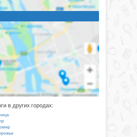
ги в других городах:
ница
пр
омир
орожье