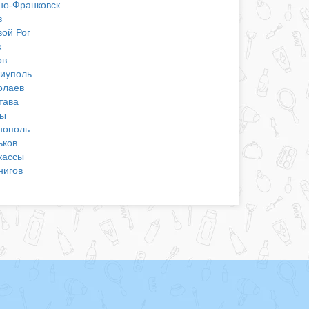
но-Франковск
в
вой Рог
к
ов
иуполь
олаев
тава
ы
нополь
ьков
кассы
нигов