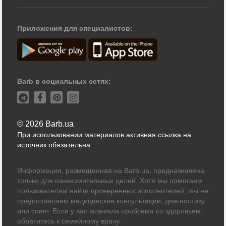
Приложения для специалистов:
Barb в социальных сетях:
© 2026 Barb.ua
При использовании материалов активная ссылка на
источник обязательна
Информация, размещенная на Barb.ua, предназначена
только для ознакомительных целей. Хотя мы помогаем
пользователям найти проверенных исполнителей, мы не
предоставляем медицинские консультации, диагностику
или совет. Если у вас возникла проблема со здоровьем,
обратитесь к семейному врачу.