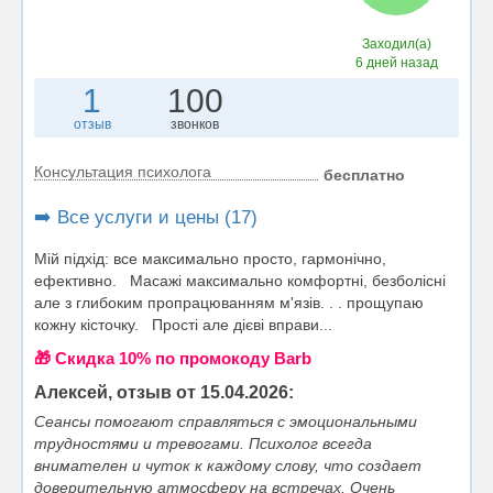
Заходил(а)
6 дней назад
1
100
отзыв
звонков
Консультация психолога
бесплатно
➡️ Все услуги и цены (17)
Мій підхід: все максимально просто, гармонічно,
ефективно. Масажі максимально комфортні, безболісні
але з глибоким пропрацюванням м'язів. . . прощупаю
кожну кісточку. Прості але дієві вправи...
🎁 Cкидка 10% по промокоду Barb
Алексей, отзыв от 15.04.2026:
Сеансы помогают справляться с эмоциональными
трудностями и тревогами. Психолог всегда
внимателен и чуток к каждому слову, что создает
доверительную атмосферу на встречах. Очень