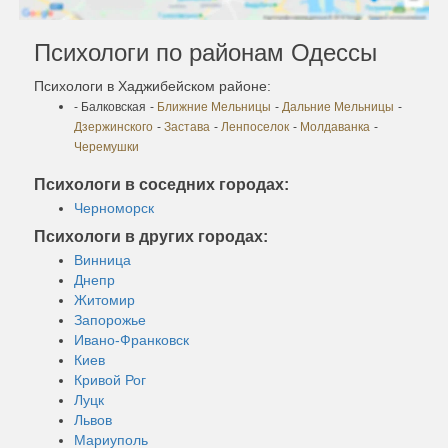
Психологи по районам Одессы
Психологи в Хаджибейском районе:
- Балковская
-
Ближние Мельницы
-
Дальние Мельницы
-
Дзержинского
-
Застава
-
Ленпоселок
-
Молдаванка
-
Черемушки
Психологи в соседних городах:
Черноморск
Психологи в других городах:
Винница
Днепр
Житомир
Запорожье
Ивано-Франковск
Киев
Кривой Рог
Луцк
Львов
Мариуполь