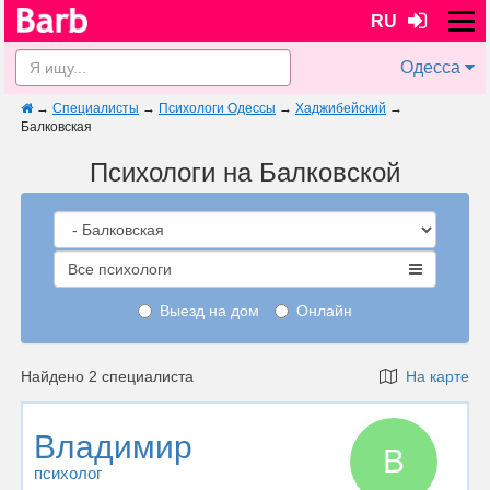
RU
Одесса
→
Специалисты
→
Психологи Одессы
→
Хаджибейский
→
Балковская
Психологи на Балковской
Все психологи
Выезд на дом
Онлайн
Найдено 2 специалиста
На карте
Владимир
В
психолог