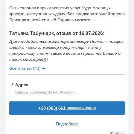
Сеть салонов парикмахерских услуг Чудо Ножницы -
красота, доступная каждому. Без предварительной записи
Приходите всей семьей Стрижка мужская...
Татьяна Табунщик, отзыв от 16.07.2026:
Дуже подобається майстере манікюру Поліна: - працює
швидко - якісно, манікюр ношу місяць - нігті у
прекрасному стані -завжди весела і привітна Більше б
таких майстрів))))
Все отзывы (43) ➡️
📍
Адрес
Одесса, Королева, 33 р-н. Киевский
+38 (063) 661..
показать номер
Подробнее
34927