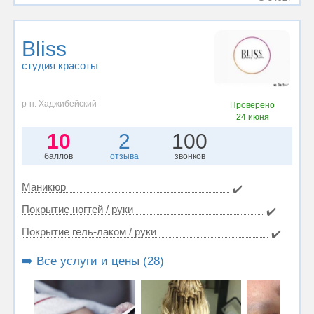
Bliss
студия красоты
р-н. Хаджибейский
Проверено
24 июня
10
2
100
баллов
отзыва
звонков
Маникюр
✔️
Покрытие ногтей / руки
✔️
Покрытие гель-лаком / руки
✔️
➡️ Все услуги и цены (28)