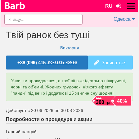
RU
Одесса
Твій ранок без туші
Виктория
+38 (099) 415..
Записаться
показать номер
Уяви: ти прокидаєшся, а твої вії вже ідеально підкручені,
чорні та об'ємні. Жодних грудочок, ніякого ефекту
”панди” під вечір і додаткові 15 хвилин сну щодня!
500
40%
300
грн
Действует с 20.06.2026 по 30.08.2026
Подробности о процедуре и акции
Гарний настрій