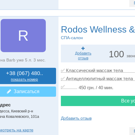
Rodos Wellness &
R
СПА-салон
100
Добавить
звон
отзыв
на Barb уже 5 л. 3 мес.
✅ Классический массаж тела
+38 (067) 480..
✅ Антицеллюлитный массаж тела
показать номер
✅
450 грн. / 40 мин.
Записаться
Все ус
дрес
десса, Киевский р-н
ача Ковалевского, 101а
Добавить отзыв
мотреть на карте