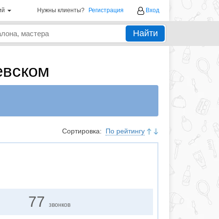
ий
Нужны клиенты?
Регистрация
Вход
Найти
евском
Сортировка:
По рейтингу
77
звонков