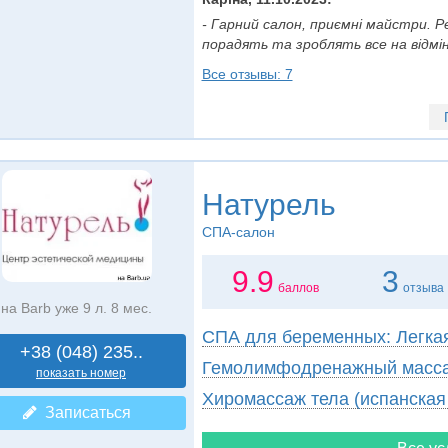
- Гарний салон, приємні майстри. Р
порадять та зроблять все на відмінно
Все отзывы: 7
Натурель
СПА-салон
9.9
3
баллов
отзыва
на Barb уже 9 л. 8 мес.
СПА для беременных: Легка
+38 (048) 235..
Гемолимфодренажный масс
показать номер
Хиромассаж тела (испанская
Записаться