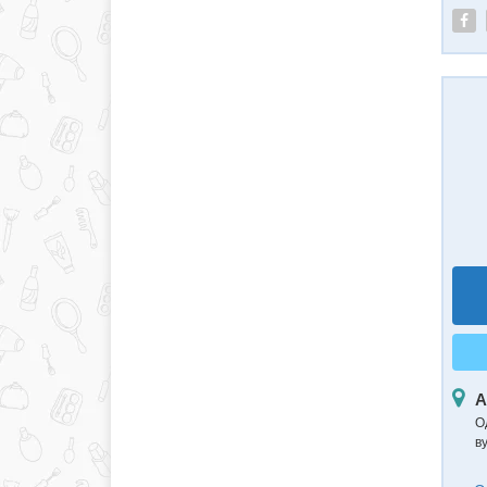
А
О
в