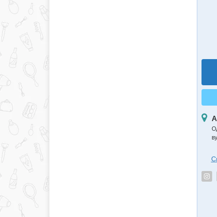
А
О
в
С