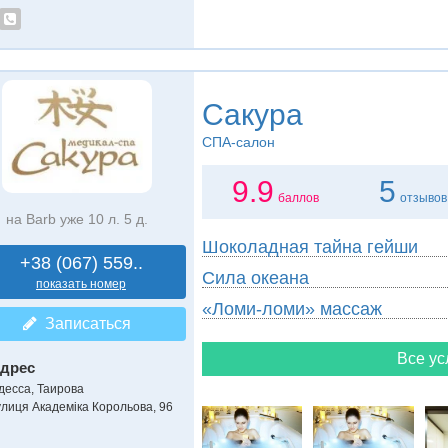
Сакура
СПА-салон
9.9
5
баллов
отзывов
на Barb уже 10 л. 5 д.
Шоколадная тайна гейши
+38 (067) 559..
Сила океана
показать номер
«Ломи-ломи» массаж
Записаться
Все ус
дрес
десса, Таирова
улиця Академіка Корольова, 96