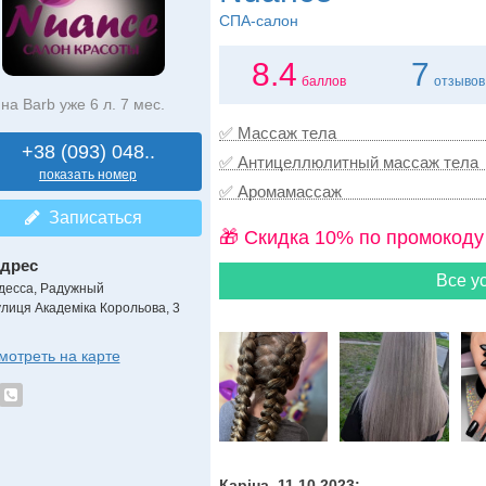
СПА-салон
8.4
7
баллов
отзывов
на Barb уже 6 л. 7 мес.
✅ Массаж тела
+38 (093) 048..
✅ Антицеллюлитный массаж тела
показать номер
✅ Аромамассаж
Записаться
🎁 Cкидка 10% по промокоду
дрес
Все ус
десса, Радужный
улиця Академіка Корольова, 3
мотреть на карте
Каріна, 11.10.2023: