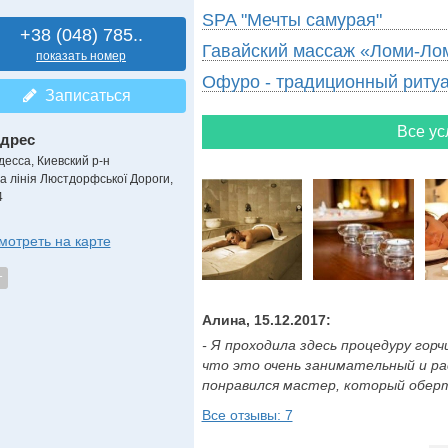
SPA "Мечты самурая"
+38 (048) 785..
Гавайский массаж «Ломи-Ло
показать номер
Офуро - традиционный риту
Записаться
Все ус
дрес
десса, Киевский р-н
-а лінія Люстдорфської Дороги,
4
мотреть на карте
т
Алина, 15.12.2017:
- Я проходила здесь процедуру гор
что это очень занимательный и ра
понравился мастер, который оберты
Все отзывы: 7