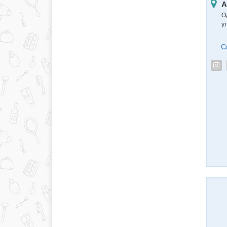
А
О
ул
С