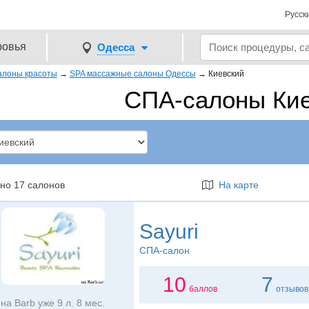
Русск
ровья
Одесса
алоны красоты
→
SPA массажные салоны Одессы
→
Киевский
СПА-салоны Ки
но 17 салонов
На карте
Sayuri
СПА-салон
10
7
баллов
отзывов
на Barb уже 9 л. 8 мес.