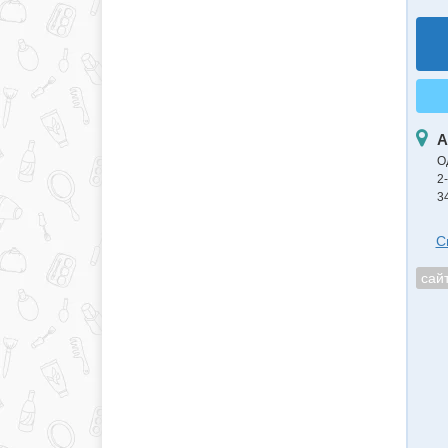
А
О
2
3
С
сай