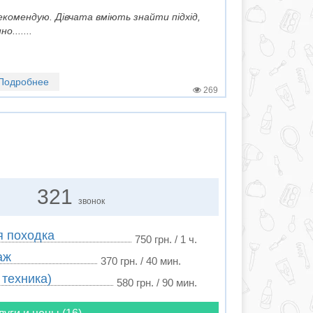
екомендую. Дівчата вміють знайти підхід,
.......
Подробнее
269
321
звонок
я походка
750 грн. / 1 ч.
аж
370 грн. / 40 мин.
 техника)
580 грн. / 90 мин.