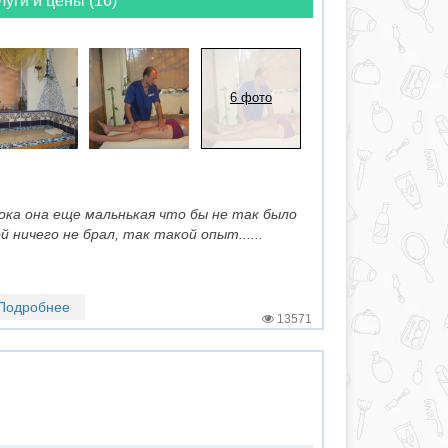
луги и цены (16)
6 фото
пока она еще мальнькая что бы не так было
й ничего не брал, так такой опыт......
Подробнее
13571