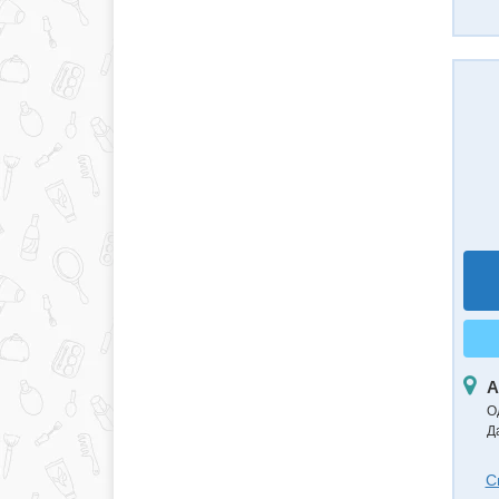
А
О
Д
С