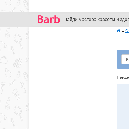
Найди мастера красоты и здо
→
С
Найде