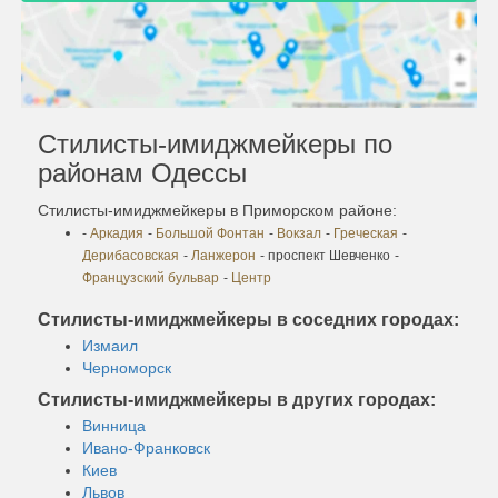
Стилисты-имиджмейкеры по
районам Одессы
Стилисты-имиджмейкеры в Приморском районе:
-
Аркадия
-
Большой Фонтан
-
Вокзал
-
Греческая
-
Дерибасовская
-
Ланжерон
- проспект Шевченко
-
Французский бульвар
-
Центр
Стилисты-имиджмейкеры в соседних городах:
Измаил
Черноморск
Стилисты-имиджмейкеры в других городах:
Винница
Ивано-Франковск
Киев
Львов