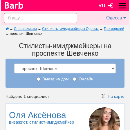
RU
Одесса
→
Специалисты
→
Стилисты-имиджмейкеры Одессы
→
Приморский
→
проспект Шевченко
Стилисты-имиджмейкеры на
проспекте Шевченко
Выезд на дом
Онлайн
Найдено 1 специалист
На карте
Оля Аксёнова
визажист
, стилист-имиджмейкер