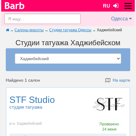
RU
Одесса
→
Салоны красоты
→
Студии татуажа Одессы
→
Хаджибейский
Студии татуажа Хаджибейском
Найдено 1 салон
На карте
STF Studio
студия татуажа
р-н. Хаджибейский
Проверено
24 июня