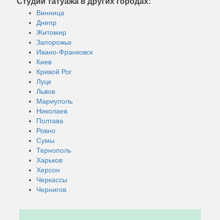
Студии татуажа в других городах:
Винница
Днепр
Житомир
Запорожье
Ивано-Франковск
Киев
Кривой Рог
Луцк
Львов
Мариуполь
Николаев
Полтава
Ровно
Сумы
Тернополь
Харьков
Херсон
Черкассы
Чернигов