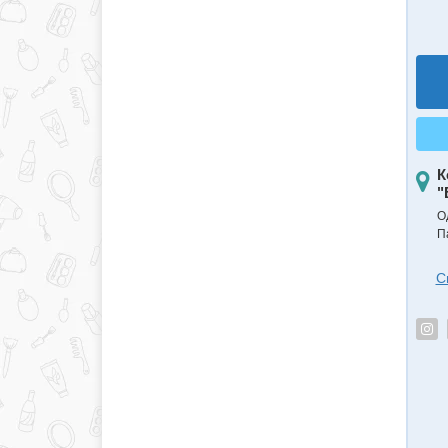
К
"
О
П
С