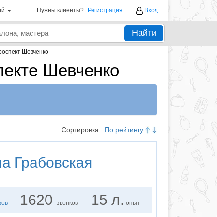
ий
Нужны клиенты?
Регистрация
Вход
Найти
роспект Шевченко
пекте Шевченко
Сортировка:
По рейтингу
а Грабовская
1620
15 л.
вов
звонков
опыт