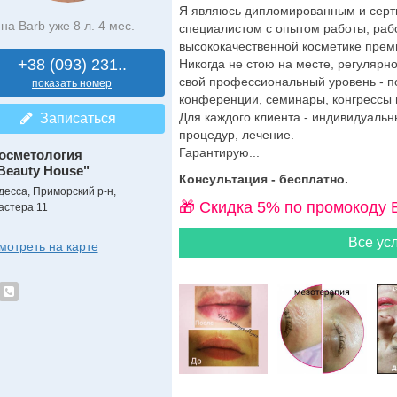
Я являюсь дипломированным и сер
на Barb уже 8 л. 4 мес.
специалистом с опытом работы, раб
высококачественной косметике прем
+38 (093) 231..
Никогда не стою на месте, регуляр
свой профессиональный уровень - п
показать номер
конференции, семинары, конгрессы 
Для каждого клиента - индивидуальн
Записаться
процедур, лечение.
Гарантирую...
осметология
Beauty House"
Консультация - бесплатно.
десса, Приморский р-н,
🎁 Cкидка 5% по промокоду 
астера 11
Все усл
мотреть на карте