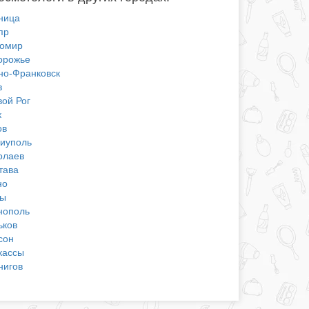
ница
пр
омир
орожье
но-Франковск
в
вой Рог
к
ов
иуполь
олаев
тава
но
ы
нополь
ьков
сон
кассы
нигов