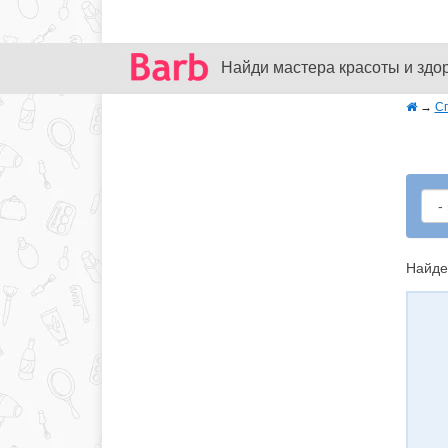
Найди мастера красоты и здо
→
С
Найде