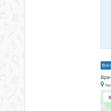
Все 
Врач
Укр