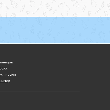
пиляция
ссаж
у, пирсинг
никюр