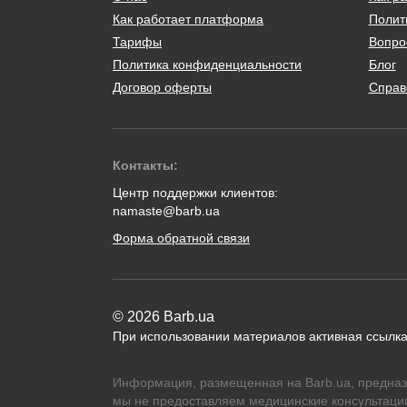
Как работает платформа
Полит
Тарифы
Вопро
Политика конфиденциальности
Блог
Договор оферты
Справ
Контакты:
Центр поддержки клиентов:
namaste@barb.ua
Форма обратной связи
© 2026 Barb.ua
При использовании материалов активная ссылка
Информация, размещенная на Barb.ua, предназ
мы не предоставляем медицинские консультации,