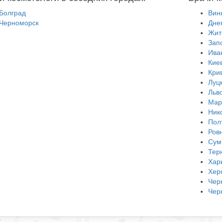
Болград
Вин
Черноморск
Дне
Жит
Зап
Ива
Кие
Кри
Луц
Льв
Мар
Ник
Пол
Ров
Сум
Тер
Хар
Хер
Чер
Чер