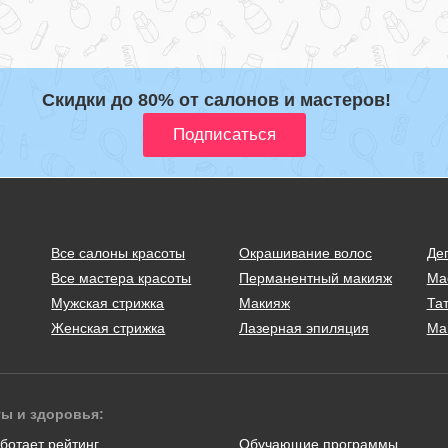
Скидки до 80% от салонов и мастеров!
Все салоны красоты
Окрашивание волос
Де
Все мастера красоты
Перманентный макияж
Ма
Мужская стрижка
Макияж
Тат
Женская стрижка
Лазерная эпиляция
Ма
ты и здоровья:
ботает рейтинг
Обучающие программы