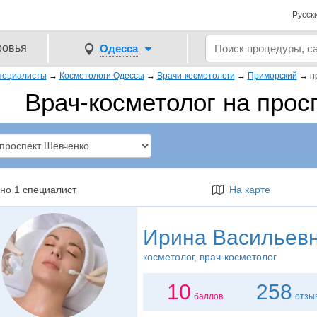
Русск
ровья
Одесса
пециалисты
→
Косметологи Одессы
→
Врачи-косметологи
→
Приморский
→
п
Врач-косметолог на прос
но 1 специалист
На карте
Ирина Васильевн
косметолог
, врач-косметолог
10
258
баллов
отзы