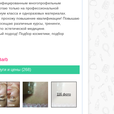
тифицированным многопрофильным
отаю только на профессиональной
иум класса и одноразовых материалах.
но прохожу повышение квалификации! Повышаю
осещаю различные курсы, тренинги,
по эстетической медицине.
ый подход! Подбор косметики, подбор
Barb
уги и цены (268)
116 фото