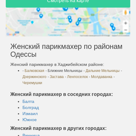
Смотреть на карте
Женский парикмахер по районам
Одессы
Женский парикмахер в Хаджибейском районе:
-
Балковская
- Ближние Мельницы
-
Дальние Мельницы
-
Дзержинского
-
Застава
-
Ленпоселок
-
Молдаванка
-
Черемушки
Женский парикмахер в соседних городах:
Балта
Болград
Измаил
Южное
Женский парикмахер в других городах:
Винница