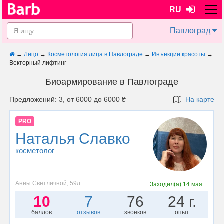
RU
Павлоград
→
Лицо
→
Косметология лица в Павлограде
→
Инъекции красоты
→
Векторный лифтинг
Биоармирование в Павлограде
Предложений: 3, от 6000 до 6000 ₴
На карте
PRO
Наталья Славко
косметолог
Анны Светличной, 59л
Заходил(а)
14 мая
10
7
76
24 г.
баллов
отзывов
звонков
опыт