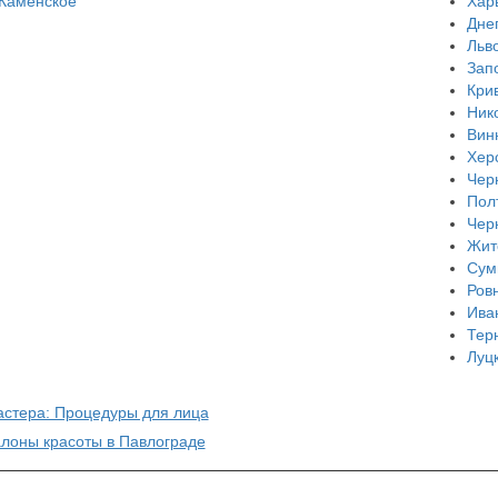
Каменское
Хар
Дне
Льв
Зап
Кри
Ник
Вин
Хер
Чер
Пол
Чер
Жит
Сум
Ров
Ива
Тер
Луц
астера: Процедуры для лица
алоны красоты в Павлограде