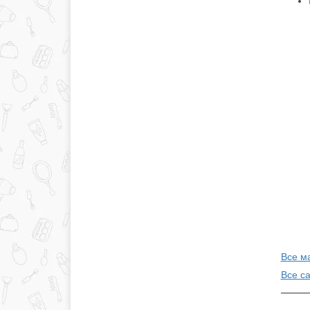
Все м
Все с