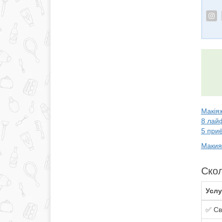
Макіяж
8 лай
5 при
Макия
Скол
Услу
✅ Св