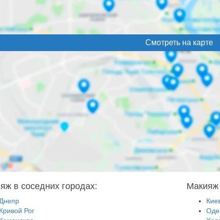
Смотреть на карте
яж в соседних городах:
Макияж 
Днепр
Кие
Кривой Рог
Оде