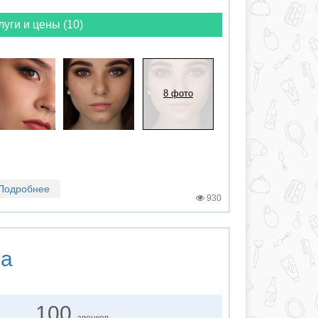
луги и цены (10)
8 фото
Подробнее
930
на
100