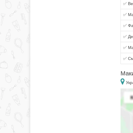
✅ Ве
✅ Ма
✅ Фа
✅ Де
✅ Ма
✅ См
Мак
Укр