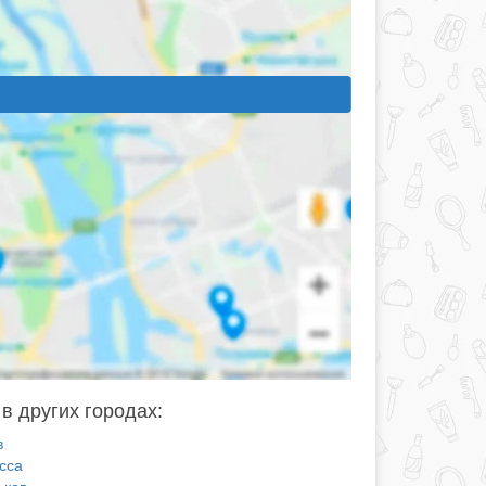
в других городах:
в
сса