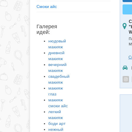
Смоки айс
С
Галерея
"
идей:
W
П
нюдовый
М
макияж
дневной
С
макияж
вечерний
макияж
свадебный
макияж
макияж
глаз
макияж
смоки айс
легкий
макияж
боди арт
нежный