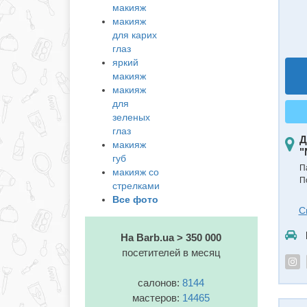
макияж
макияж
для карих
глаз
яркий
макияж
макияж
для
зеленых
глаз
Д
макияж
"
губ
П
макияж со
П
стрелками
Все фото
С
На Barb.ua > 350 000
посетителей в месяц
салонов:
8144
мастеров:
14465