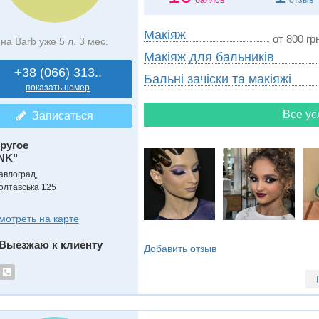
баллов
отзыв
Макіяж
от 800 грн
на Barb уже 5 л. 3 мес.
Макіяж для бальників
+38 (066) 313..
Бальні зачіски та макіяжі
показать номер
Все ус
Записаться
ругое
NK"
авлоград,
олтавська 125
мотреть на карте
Выезжаю к клиенту
Добавить отзыв