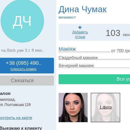
Дина Чумак
ДЧ
визажист
103
Добавить
зво
отзыв
Макіяж
на Barb уже 3 г. 8 мес.
от 700 грн
Свадебный макияж
+38 (095) 490..
Вечерний макияж
показать номер
Все ус
Связаться
алон
авлоград,
ул. Полтавська 129
1 фото
мотреть на карте
Выезжаю к клиенту