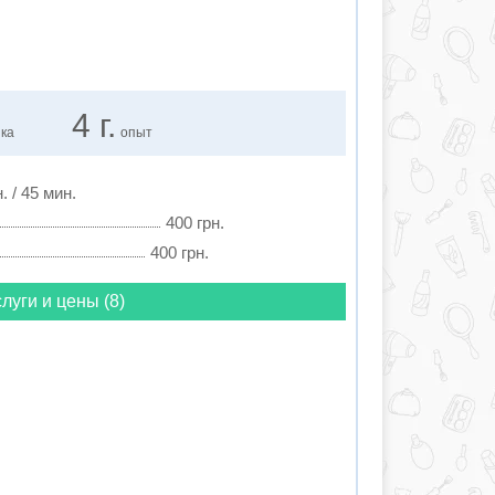
4 г.
нка
опыт
. / 45 мин.
400 грн.
400 грн.
луги и цены (8)