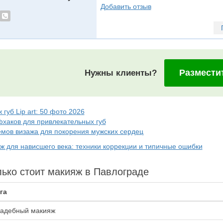
Добавить отзыв
Размести
Нужны клиенты?
 губ Lip art: 50 фото 2026
фхаков для привлекательных губ
ёмов визажа для покорения мужских сердец
ж для нависшего века: техники коррекции и типичные ошибки
ько стоит макияж в Павлограде
га
адебный макияж