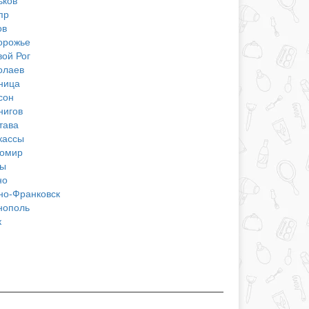
ьков
пр
ов
орожье
вой Рог
олаев
ница
сон
нигов
тава
кассы
омир
ы
но
но-Франковск
нополь
к