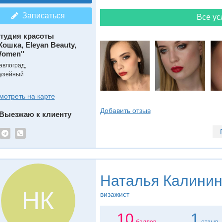
Записаться
Все ус
тудия красоты
Кошка, Eleyan Beauty,
omen"
авлоград,
узейный
мотреть на карте
Добавить отзыв
Выезжаю к клиенту
Наталья Калини
НК
визажист
10
1