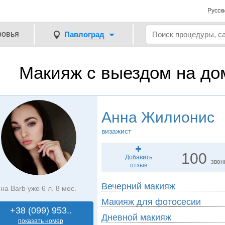
Русск
ровья
Павлоград
Макияж с выездом на до
Анна Жилионис
визажист
100
Добавить
звон
отзыв
Вечерний макияж
на Barb уже 6 л. 8 мес.
Макияж для фотосесии
+38 (099) 953..
Дневной макияж
показать номер