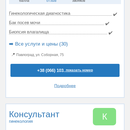
балла
отзыв
звонков
Гинекологическая диагностика
✔️
Бак посев мочи
✔️
Биопсия влагалища
✔️
➡️ Все услуги и цены (30)
📍
Павлоград, ул. Соборная, 75
+38 (066) 103..
показать номер
Подробнее
Консультант
К
гинекология