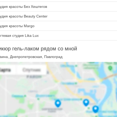
удия красоты Без Хештегов
удия красоты Beauty Center
удия красоты Margo
гтевая студия Lika Lux
кюр гель-лаком рядом со мной
аина, Днепропетровская, Павлоград