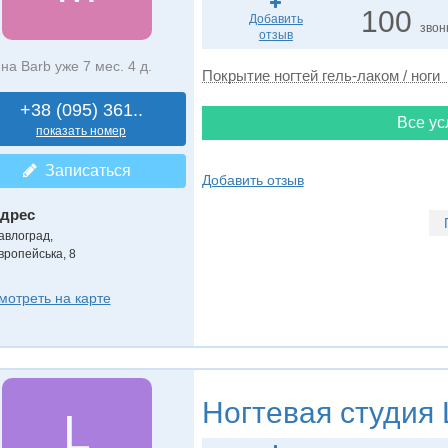
100
Добавить
звон
отзыв
на Barb уже 7 мес. 4 д.
Покрытие ногтей гель-лаком / ноги
+38 (095) 361..
Все ус
показать номер
Записаться
Добавить отзыв
дрес
авлоград
,
вропейська, 8
мотреть на карте
Ногтевая студия
L