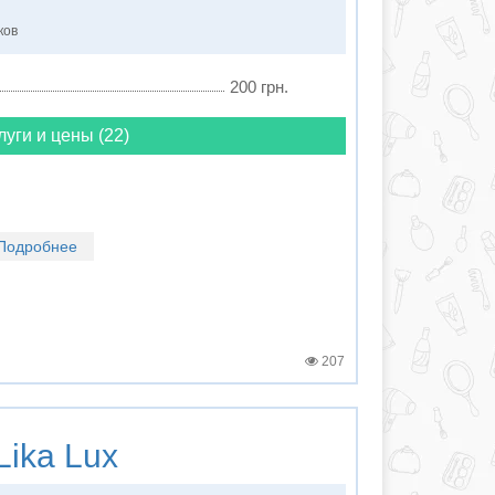
ков
200 грн.
луги и цены (22)
Подробнее
207
Lika Lux