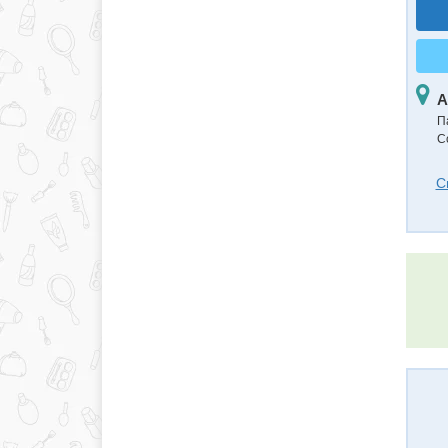
А
П
С
С