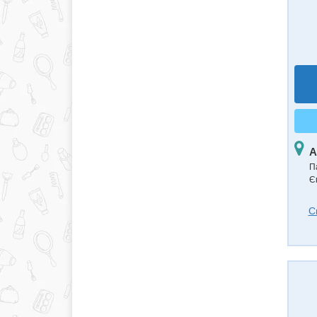
А
П
Є
С