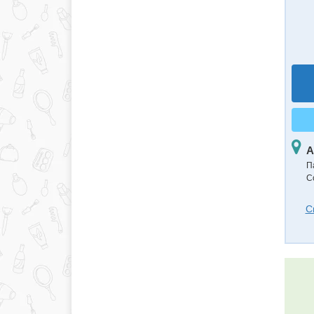
А
П
С
С