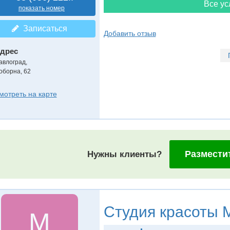
Все ус
показать номер
Записаться
Добавить отзыв
дрес
авлоград
,
оборна, 62
мотреть на карте
Размести
Нужны клиенты?
Студия красоты
M
M