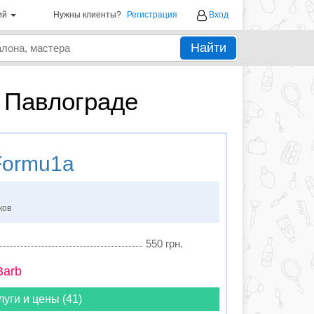
ий
Нужны клиенты?
Регистрация
Вход
Найти
 Павлограде
ormu1a
ков
550 грн.
Barb
луги и цены (41)