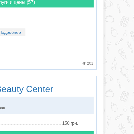
луги и цены (57)
Подробнее
201
eauty Center
ков
150 грн.