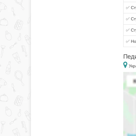
✅ Ст
✅ Ст
✅ Ст
✅ Но
Педи
Укр