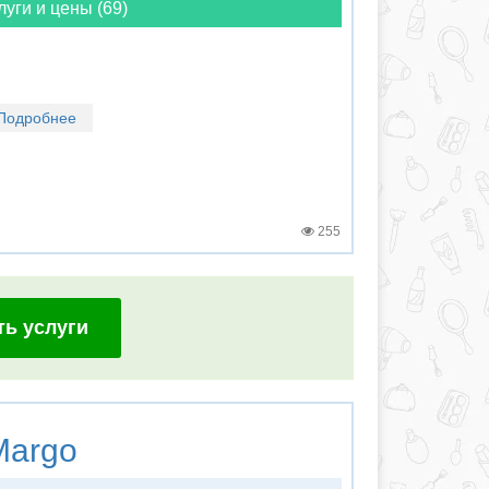
луги и цены (69)
Подробнее
255
ть услуги
argo