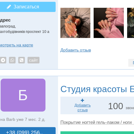
Записаться
дрес
авлоград
,
ахтобудівників проспект 10 а
мотреть на карте
Добавить отзыв
сайт
Студия красоты
Б
Б
100
Добавить
звон
отзыв
на Barb уже 7 мес. 2 д.
Покрытие ногтей гель-лаком / ноги
+38 (099) 256..