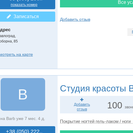
Все ус
показать номер
Записаться
Добавить отзыв
дрес
авлоград
,
оборна, 85
мотреть на карте
Студия красоты
B
B
100
Добавить
звон
отзыв
на Barb уже 7 мес. 4 д.
Покрытие ногтей гель-лаком / ноги
+38 (050) 222..