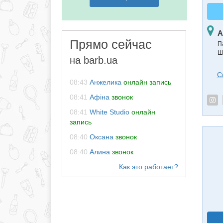
А
Прямо сейчас
П
Ш
на barb.ua
С
08:43
Анжелика
онлайн запись
08:41
Афіна
звонок
08:41
White Studio
онлайн
запись
08:40
Оксана
звонок
08:40
Алина
звонок