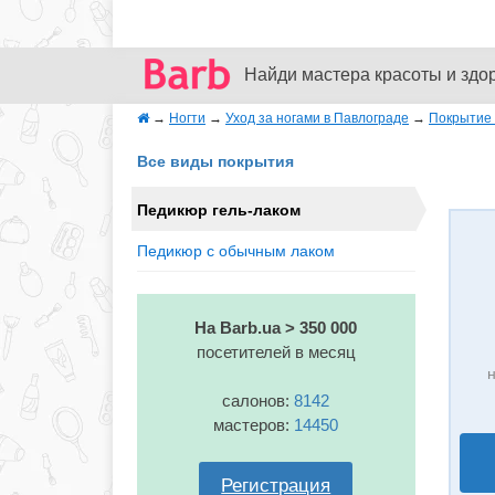
Найди мастера красоты и здо
→
Ногти
→
Уход за ногами в Павлограде
→
Покрытие 
Все виды покрытия
Педикюр гель-лаком
Педикюр с обычным лаком
На Barb.ua > 350 000
посетителей в месяц
н
салонов:
8142
мастеров:
14450
Регистрация