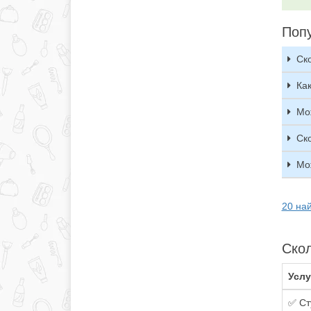
Поп
Ско
Ка
Мо
Ск
Мо
20 на
Скол
Услу
✅ Ст