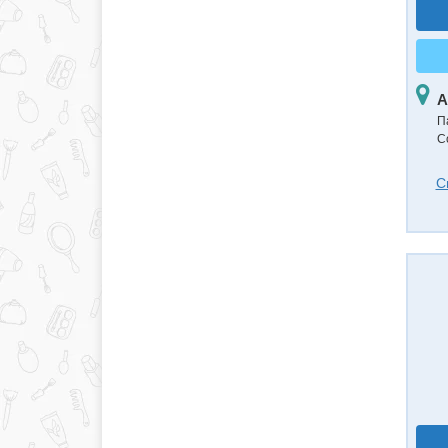
А
П
С
С