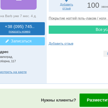
100
Добавить
звон
отзыв
на Barb уже 7 мес. 4 д.
Покрытие ногтей гель-лаком / ноги
+38 (095) 745..
Все ус
показать номер
Записаться
Добавить отзыв
дрес
авлоград
,
оборна, 117
мотреть на карте
Размести
Нужны клиенты?