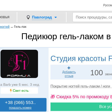
Русск
ровья
Павлоград
ногтей
→
Гель-лак
Педикюр гель-лаком в
Студия красоты
F
100
Добавить
звон
отзыв
а Barb уже 6 мес. 3 нед.
Покрытие ногтей гель-лаком / ноги
Свет есть
🎁 Cкидка 5% по промокоду 
+38 (066) 553..
Все ус
показать номер