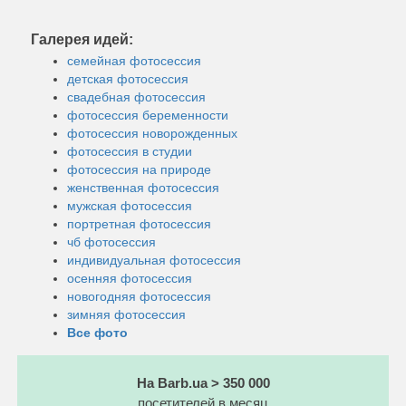
Галерея идей:
семейная фотосессия
детская фотосессия
свадебная фотосессия
фотосессия беременности
фотосессия новорожденных
фотосессия в студии
фотосессия на природе
женственная фотосессия
мужская фотосессия
портретная фотосессия
чб фотосессия
индивидуальная фотосессия
осенняя фотосессия
новогодняя фотосессия
зимняя фотосессия
Все фото
На Barb.ua > 350 000
посетителей в месяц