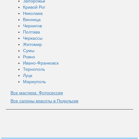
Запорожье
Кривой Рог
Николаев
Винница
Чернигов
Полтава
Черкассы
Житомир
Сумы
Ровно
Ивано-Франковск
Тернополь
Луцк
Мариуполь
Все мастера: Фотосессия
Все салоны красоты в Подольске