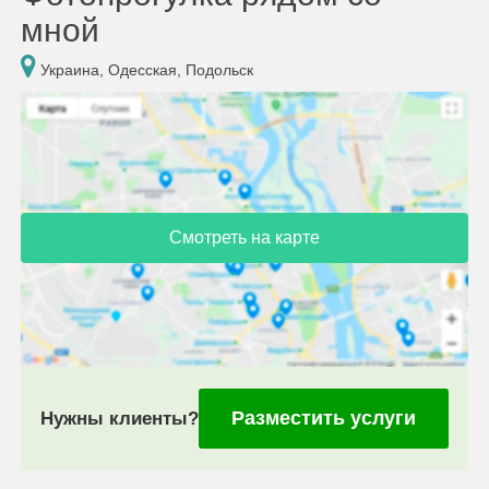
мной
Украина, Одесская, Подольск
Смотреть на карте
Разместить услуги
Нужны клиенты?