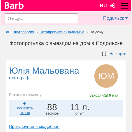
RU
Подольск
→
Фотосессия
→
Фотопрогулка в Подольске
→
На дому
Фотопрогулка с выездом на дом в Подольске
На карте
Юлія Мальована
ЮМ
фотограф
Выезжаю к клиенту
Заходил(а)
9 мая
88
11 л.
Добавить
отзыв
звонков
опыт
Прогулочная и свадебная