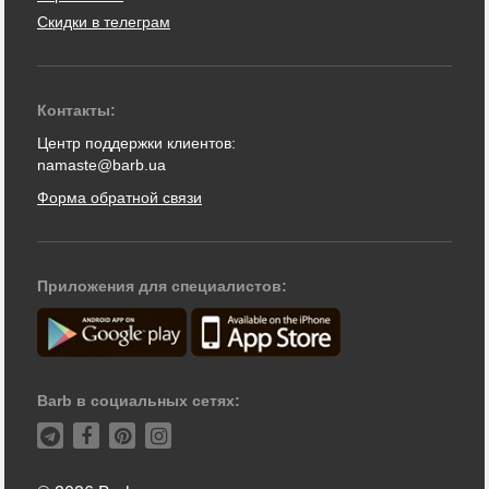
Скидки в телеграм
Контакты:
Центр поддержки клиентов:
namaste@barb.ua
Форма обратной связи
Приложения для специалистов:
Barb в социальных сетях: