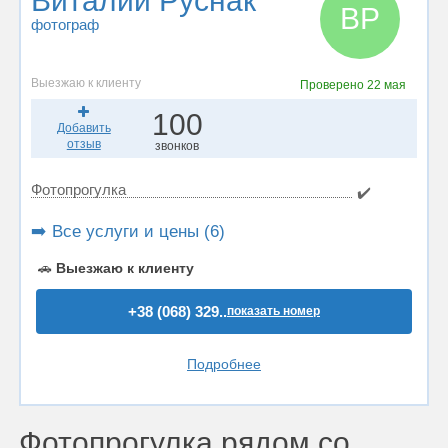
Виталий Руснак
ВР
фотограф
Выезжаю к клиенту
Проверено
22 мая
100
Добавить
отзыв
звонков
Фотопрогулка
✔️
➡️ Все услуги и цены (6)
🚗
Выезжаю к клиенту
+38 (068) 329..
показать номер
Подробнее
Фотопрогулка рядом со