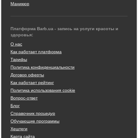
Маникюр
Платформа Barb.ua - запись на услуги красоты и
здоровья:
О нас
Как работает платформа
Тарифы
Политика конфиденциальности
Договор оферты
Как работает рейтинг
Политика использования cookie
Вопрос-ответ
Блог
Справочник процедур
Обучающие программы
Хештеги
Карта сайта