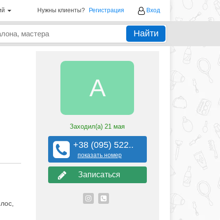
ий
Нужны клиенты?
Регистрация
Вход
Найти
А
Заходил(а)
21 мая
+38 (095) 522..
показать номер
Записаться
лос,