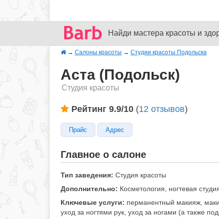
Найди мастера красоты и здо
→
Салоны красоты
→
Студии красоты Подольска
Аста (Подольск)
Студия красоты
Рейтинг 9.9/10
(
12 отзывов
)
Прайс
Адрес
Главное о салоне
Тип заведения:
Студия красоты
Дополнительно:
Косметология, ногтевая студи
Ключевые услуги:
перманентный макияж, макия
уход за ногтями рук, уход за ногами (а также по