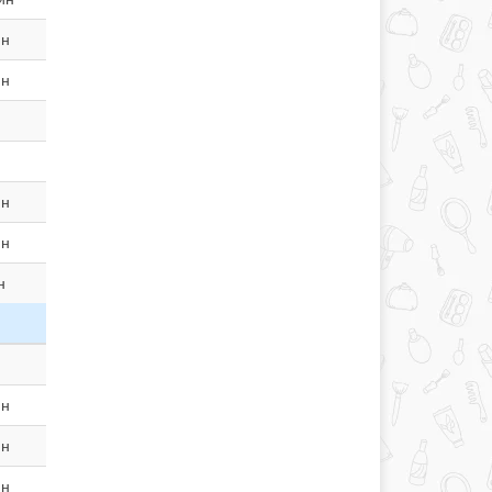
ин
ин
н
ин
ин
н
ин
ин
ин