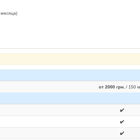
.
3 месяца)
от 2000 грн.
/ 150 
✔️
✔️
✔️