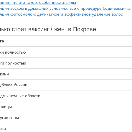
ция: что это такое, особенности, виды
яция воском в домашних условиях: все о процедуре боди-ваксинга
яция фитосмолой: деликатное и эффективное удаление волос
ько стоит ваксинг / жен. в Покрове
га
ки полностью
ги полностью
кини
убокое бикини
дмышечные области
одицы
угие зоны
ики