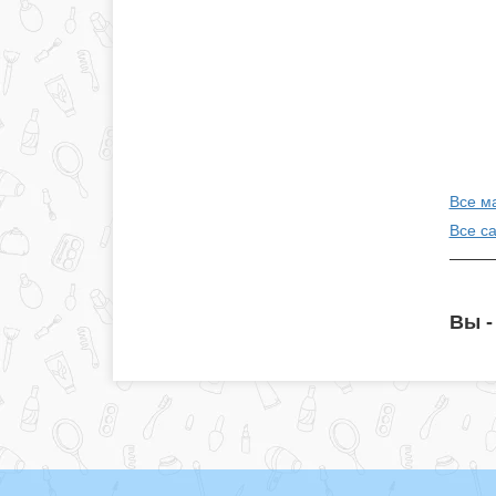
Все м
Все с
Вы -