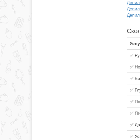
Депиля
Депил
Депил
Скол
Услу
✅ Ру
✅ Но
✅ Би
✅ Гл
✅ По
✅ Яг
✅ Др
✅ Ус