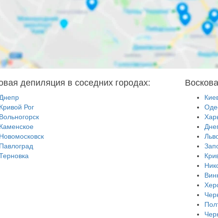
овая депиляция в соседних городах:
Воскова
Днепр
Кие
Кривой Рог
Оде
Вольногорск
Хар
Каменское
Дне
Новомосковск
Льв
Павлоград
Зап
Терновка
Кри
Ник
Вин
Хер
Чер
Пол
Чер