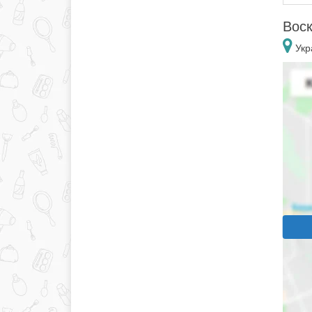
Воск
Укр