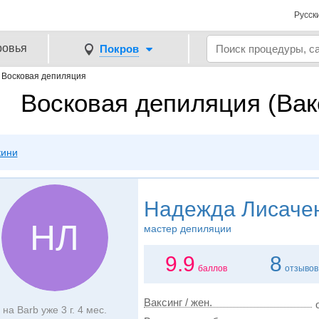
Русск
ровья
Покров
→
Восковая депиляция
Восковая депиляция (Вак
кини
Надежда Лисаче
НЛ
мастер депиляции
9.9
8
баллов
отзывов
Ваксинг / жен.
на Barb уже 3 г. 4 мес.