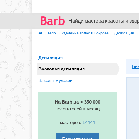
Найди мастера красоты и здо
→
Тело
→
Удаление волос в Покрове
→
Депиляция
Депиляция
Би
Восковая депиляция
Ваксинг мужской
На Barb.ua > 350 000
посетителей в месяц
мастеров:
14444