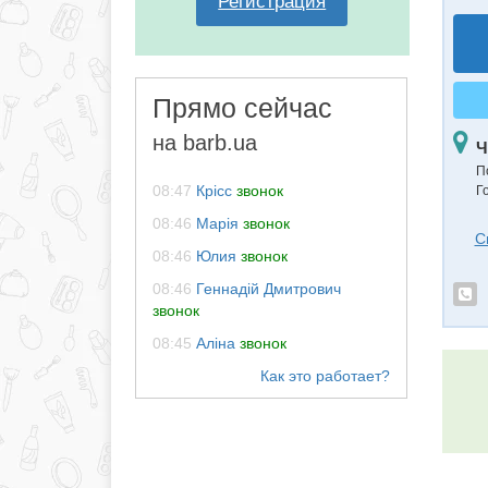
Регистрация
Прямо сейчас
на barb.ua
Ч
П
08:47
Крісс
звонок
Го
08:46
Марія
звонок
С
08:46
Юлия
звонок
08:46
Геннадій Дмитрович
звонок
08:45
Аліна
звонок