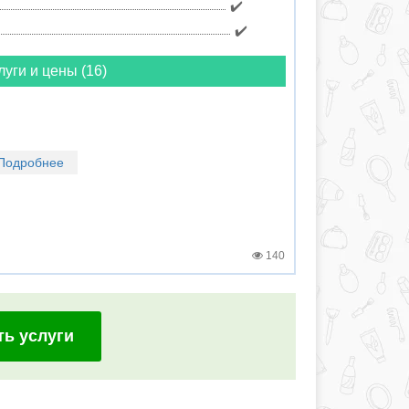
✔️
✔️
луги и цены (16)
Подробнее
140
ть услуги