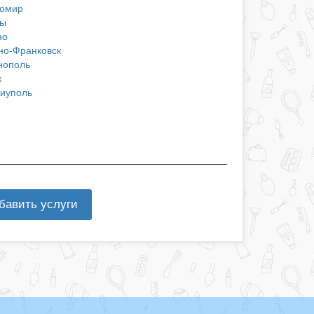
омир
ы
но
но-Франковск
нополь
к
иуполь
бавить услуги