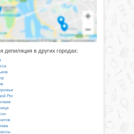
я депиляция в других городах:
в
сса
ьков
пр
ов
орожье
вой Рог
олаев
ница
сон
нигов
тава
кассы