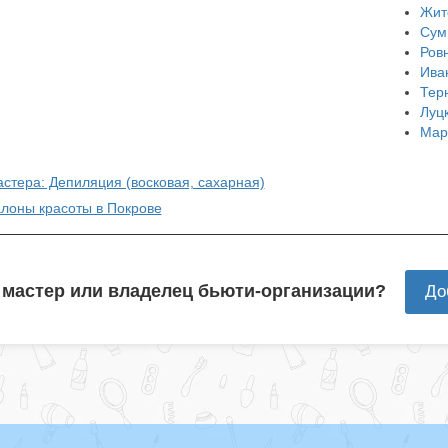
Жит
Сум
Ров
Ива
Тер
Луц
Мар
астера: Депиляция (восковая, сахарная)
алоны красоты в Покрове
 мастер или владелец бьюти-организации?
До