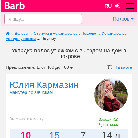
RU
Покров
→
Волосы
→
Стрижка и укладка волос в Покрове
→
Укладка волос
→
Укладка утюжком
→
На дому
Укладка волос утюжком с выездом на дом в
Покрове
Предложений: 1, от 400 до 400 ₴
На карте
Юлия Кармазин
майстер по зачіскам
Выезжаю к клиенту
Заходил(а)
2 дня назад
10
15
7
14 л.