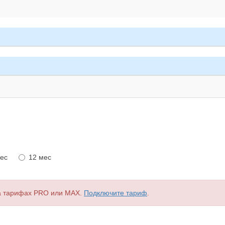
мес
12 мес
а тарифах PRO или MAX.
Подключите тариф
.