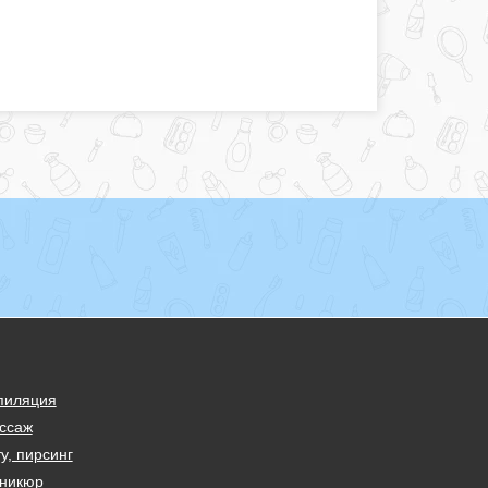
пиляция
ссаж
у, пирсинг
никюр