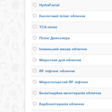
HydraFacial
Кислотний пілінг обличчя
ТСА-пілінг
Пілінг Джесснера
Іспанський масаж обличчя
Мікротоки для обличчя
RF ліфтинг обличчя
Мікроголчастий RF ліфтинг
Безін'єкційна мезотерапія обличчя
Карбоксітерапія обличчя