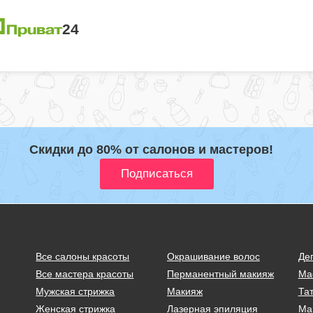
Скидки до 80% от салонов и мастеров!
Все салоны красоты
Окрашивание волос
Де
Все мастера красоты
Перманентный макияж
Ма
Мужская стрижка
Макияж
Тат
Женская стрижка
Лазерная эпиляция
Ма