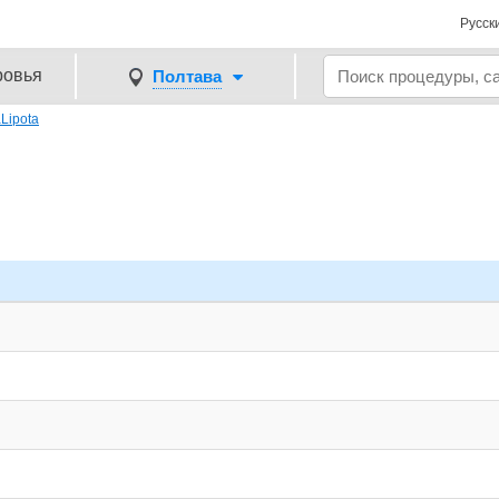
Русск
ровья
Полтава
Lipota