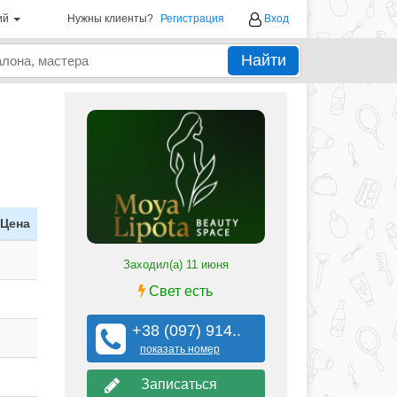
ий
Нужны клиенты?
Регистрация
Вход
Найти
Цена
Заходил(а)
11 июня
Свет есть
+38 (097) 914..
показать номер
Записаться