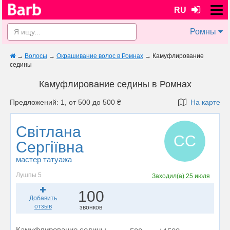
RU
Ромны
→
Волосы
→
Окрашивание волос в Ромнах
→
Камуфлирование
седины
Камуфлирование седины в Ромнах
Предложений: 1, от 500 до 500 ₴
На карте
Світлана
СС
Сергіївна
мастер татуажа
Лушпы 5
Заходил(а)
25 июля
100
Добавить
отзыв
звонков
Камуфлирование седины