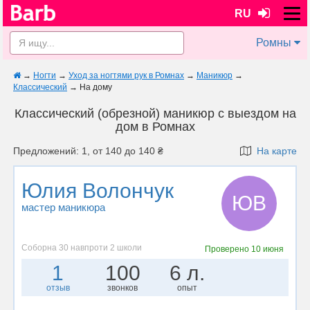
RU
Ромны
→
Ногти
→
Уход за ногтями рук в Ромнах
→
Маникюр
→
Классический
→
На дому
Классический (обрезной) маникюр с выездом на
дом в Ромнах
Предложений: 1, от 140 до 140 ₴
На карте
Юлия Волончук
ЮВ
мастер маникюра
Соборна 30 навпроти 2 школи
Проверено
10 июня
1
100
6 л.
отзыв
звонков
опыт