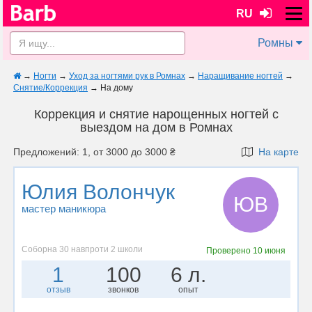
RU
Ромны
→
Ногти
→
Уход за ногтями рук в Ромнах
→
Наращивание ногтей
→
Снятие/Коррекция
→
На дому
Коррекция и снятие нарощенных ногтей с
выездом на дом в Ромнах
Предложений: 1, от 3000 до 3000 ₴
На карте
Юлия Волончук
ЮВ
мастер маникюра
Соборна 30 навпроти 2 школи
Проверено
10 июня
1
100
6 л.
отзыв
звонков
опыт