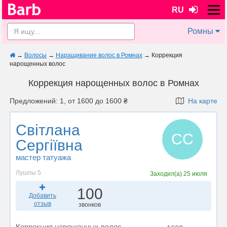
RU
Ромны
→
Волосы
→
Наращивание волос в Ромнах
→
Коррекция
нарощенных волос
Коррекция нарощенных волос в Ромнах
Предложений: 1, от 1600 до 1600 ₴
На карте
Світлана
СС
Сергіївна
мастер татуажа
Лушпы 5
Заходил(а)
25 июля
100
Добавить
отзыв
звонков
Коррекция нарощенных волос