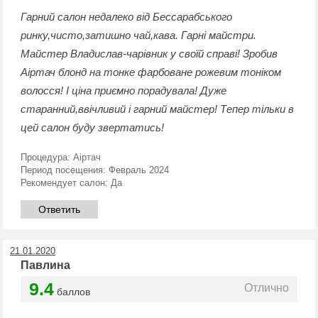
Гарний салон недалеко від Бессарабського
ринку,чисто,затишно чай,кава. Гарні майстри.
Майстер Владислав-чарівник у своїй справі! Зробив
Аіртач блонд на тонке фарбоване рожевим тоніком
волосся! І ціна приємно порадувала! Дуже
старанний,ввічливий і гарний майстер! Тепер тільки в
цей салон буду звертатись!
Процедура:
Аіртач
Период посещения:
Февраль 2024
Рекомендует салон:
Да
Ответить
21.01.2020
Павлина
9.4
Отлично
баллов