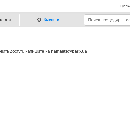
Русск
ровья
Киев
.
овить доступ, напишите на
namaste@barb.ua