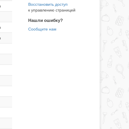
н
к управлению страницей
Нашли ошибку?
н
н