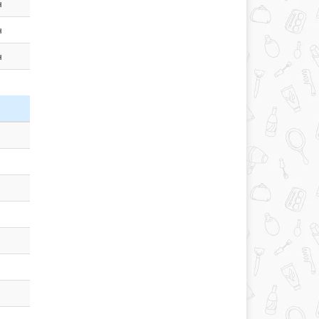
н
н
н