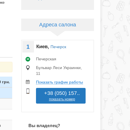
кже
Адреса салона
1
Киев,
Печерск
Печерская
M
Бульвар Леси Украинки,
11
 грн.
Показать график работы
+38 (050) 157..
показать номер
н
Вы владелец?