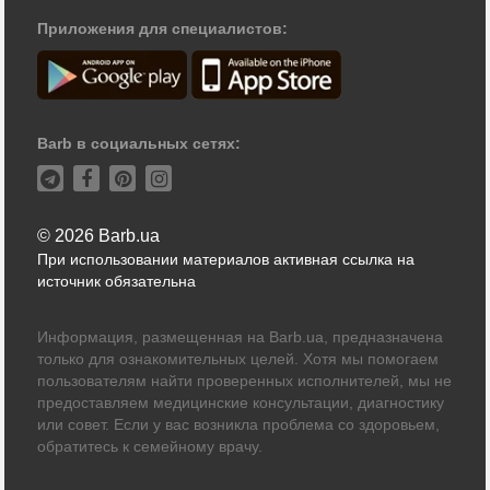
Приложения для специалистов:
Barb в социальных сетях:
© 2026 Barb.ua
При использовании материалов активная ссылка на
источник обязательна
Информация, размещенная на Barb.ua, предназначена
только для ознакомительных целей. Хотя мы помогаем
пользователям найти проверенных исполнителей, мы не
предоставляем медицинские консультации, диагностику
или совет. Если у вас возникла проблема со здоровьем,
обратитесь к семейному врачу.